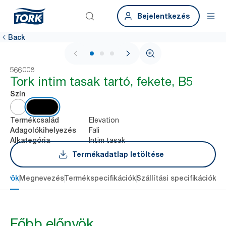
Bejelentkezés
Back
1 / 3
566008
Tork intim tasak tartó, fekete, B5
Szín
Elevation
Termékcsalád
Fali
Adagolókihelyezés
Intim tasak
Alkategória
Termékadatlap letöltése
őnyök
Megnevezés
Termékspecifikációk
Szállítási specifikációk
Re
Főbb előnyök