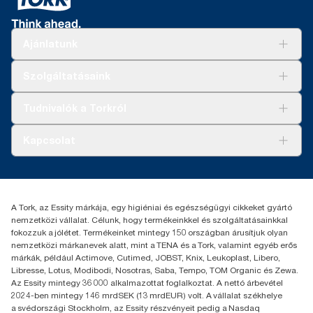
Ajánlatunk
Megoldások
Szolgáltatásaink
Fenntarthatóság
Tork Clean Care
AD-a-Glance
Tudnivalók a Torkról
Tork PaperCircle
Tiszta kéz
Bemutatkozás
Kapcsolat
Sikertörténetek
Karrier
torkcontact@essity.com
+36 1 392 2176
Essity Hungary Kft. Professional Hygiene
A Tork, az Essity márkája, egy higiéniai és egészségügyi cikkeket gyártó
H-1021 Budapest
nemzetközi vállalat. Célunk, hogy termékeinkkel és szolgáltatásainkkal
Budakeszi út 51.
fokozzuk a jólétet. Termékeinket mintegy 150 országban árusítjuk olyan
nemzetközi márkanevek alatt, mint a TENA és a Tork, valamint egyéb erős
márkák, például Actimove, Cutimed, JOBST, Knix, Leukoplast, Libero,
Libresse, Lotus, Modibodi, Nosotras, Saba, Tempo, TOM Organic és Zewa.
Az Essity mintegy 36 000 alkalmazottat foglalkoztat. A nettó árbevétel
2024-ben mintegy 146 mrdSEK (13 mrdEUR) volt. A vállalat székhelye
a svédországi Stockholm, az Essity részvényeit pedig a Nasdaq