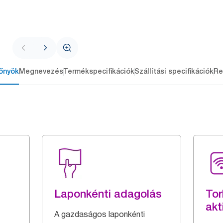
őnyök
Megnevezés
Termékspecifikációk
Szállítási specifikációk
Re
Laponkénti adagolás
Tor
akt
A gazdaságos laponkénti