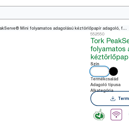
Tork PeakServe® Mini folyamatos adagolású kéztörlőpapír adagoló, fehér, H5
552550
Tork PeakS
folyamatos 
kéztörlőpapí
Szín
Termékcsalád
Adagoló típusa
Alkategória
Term