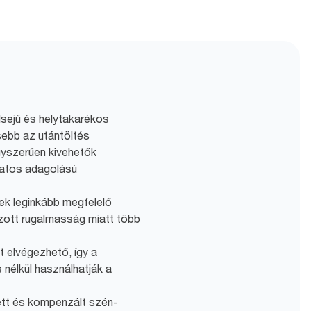
ülsejű és helytakarékos
sebb az utántöltés
egyszerűen kivehetők
matos adagolású
nek leginkább megfelelő
zott rugalmasság miatt több
t elvégezhető, így a
nélkül használhatják a
tt és kompenzált szén-