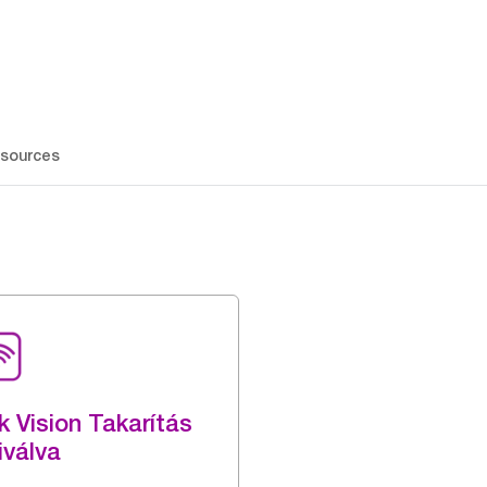
sources
k Vision Takarítás
iválva