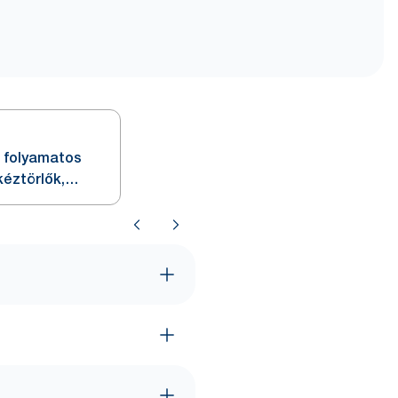
 folyamatos
kéztörlők,