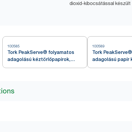
dioxid-kibocsátással készült
100585
100589
Tork PeakServe® folyamatos
Tork PeakServe®
adagolású kéztörlőpapírok,
adagolású papír 
fehér, H5
fehér, H5
tions