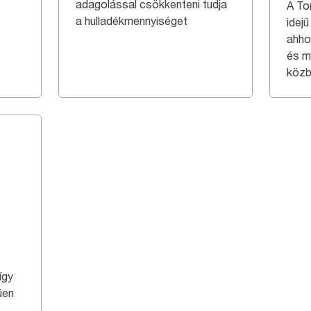
adagolással csökkenteni tudja
A To
a hulladékmennyiséget
idej
ahho
és m
közb
így
űen