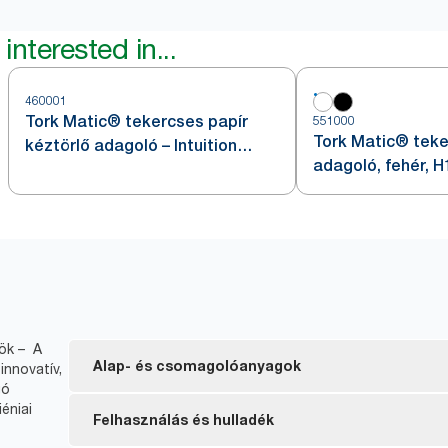
interested in...
460001
Tork Matic® tekercses papír
551000
Tork Matic® teke
kéztörlő adagoló – Intuition
adagoló, fehér, H
szenzorral, rozsdamentes acél,
H1
yök – A
Alap- és csomagolóanyagok
innovatív,
gó
éniai
EU ökocímke tanúsítvánnyal rendelkező töltőanya
Felhasználás és hulladék
környezetterhelés a termék teljes életciklusa alatt.