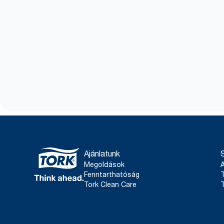
Ajánlatunk
Megoldások
Fenntarthatóság
T
Tork Clean Care
T