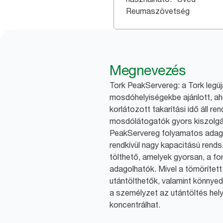
Reumaszövetség
Megnevezés
Tork PeakServereg: a Tork legú
mosdóhelyiségekbe ajánlott, a
korlátozott takarítási idő áll r
mosdólátogatók gyors kiszolgál
PeakServereg folyamatos adago
rendkívül nagy kapacitású rend
tölthető, amelyek gyorsan, a for
adagolhatók. Mivel a tömöríte
utántölthetők, valamint könnyed
a személyzet az utántöltés hely
koncentrálhat.