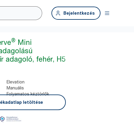
Bejelentkezés
®
erve
Mini
adagolású
r adagoló, fehér, H5
Elevation
Manuális
Folyamatos kéztörlők
ékadatlap letöltése