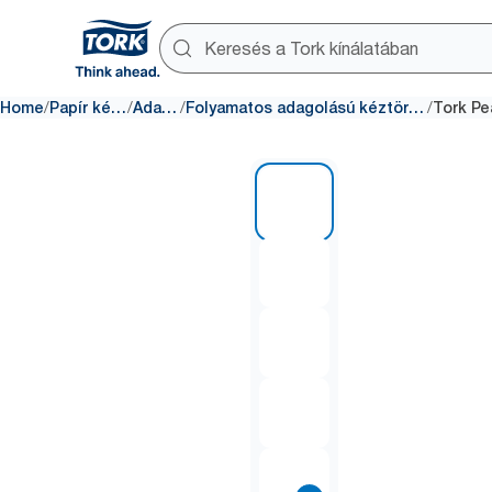
/
/
/
/
Home
Papír kéztörlők
Adagolók
Folyamatos adagolású kéztörlőpapír-adagolók
1 of 9