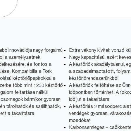
jabb innovációja nagy forgalmú
Extra vékony kivitel: vonzó k
hol a személyzetnek
Nagy kapacitású, ezért keve
endelkezésére, és fontos a
A kéztörlők akadálytalanul, 
ása. Kompatibilis a Tork
a szabadalmaztatott, folya
lású kéztörlőpapírokkal a
kéztörlőrendszerünkből
szerbe több mint 1230 kéztörlő
A kéztörlők feltöltése az Ön
galom feltartása nélkül
időpontban történhet. A foko
tt csomagok bármikor gyorsan
idő jut a takarításra
én tárolhatók és szállíthatók,
A kéztörlés 3 másodperc alat
ett a takarításra
vendégek gyorsan, várakozás 
mosdókat
Karbonsemleges – csökkente