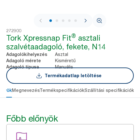
1 / 6
272900
®
Tork Xpressnap Fit
asztali
szalvétaadagoló, fekete, N14
Asztal
Adagolókihelyezés
Kisméretű
Adagoló mérete
Manuális
Adagoló típusa
Termékadatlap letöltése
őnyök
Megnevezés
Termékspecifikációk
Szállítási specifikációk
Re
Főbb előnyök