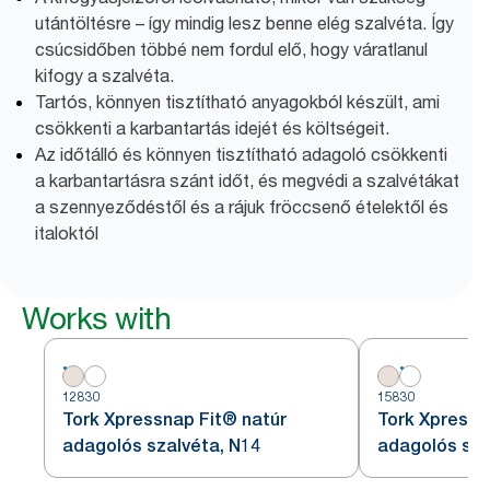
utántöltésre – így mindig lesz benne elég szalvéta. Így
csúcsidőben többé nem fordul elő, hogy váratlanul
kifogy a szalvéta.
Tartós, könnyen tisztítható anyagokból készült, ami
csökkenti a karbantartás idejét és költségeit.
Az időtálló és könnyen tisztítható adagoló csökkenti
a karbantartásra szánt időt, és megvédi a szalvétákat
a szennyeződéstől és a rájuk fröccsenő ételektől és
italoktól
Works with
12830
15830
Tork Xpressnap Fit® natúr
Tork Xpressn
adagolós szalvéta, N14
adagolós sza