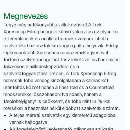
Megnevezés
Tegye még hatékonyabbá vállalkozását! A Tork
Xpressnap Fitreg adagoló kitűnő választás az olyan kis
étteremláncok és önálló éttermek számára, ahol a
szalvétákat az asztalokra vagy a pultra helyezik. Eddigi
legkompaktabb Xpressnap rendszerünk egyesével
történő szalvétaadagolást tesz lehetővé, és hasonlóan
takarékos a hulladékképződést és a
szalvétafogyasztást illetően. A Tork Xpressnap Fitreg
nemcsak több vendég kiszolgálására alkalmas két
utántöltés között ndash a Fast fold és a Counterfold
rendszerekkel összehasonlítva ndash, hanem a
tárolóhelyigényt is csökkenti, és több mint 50%-kal
mérsékeli a használat nélkül eldobott szalvéták számát.
A teljes méretű szalvéták egy kisméretű adagolóba
vannak hajtogatva
A kifogyásjelzőről leolvasható, mikor van szükség