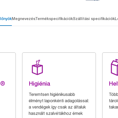
lőnyök
Megnevezés
Termékspecifikációk
Szállítási specifikációk
L
g®
Higiénia
Hel
Teremtsen higiénikusabb
Több
élményt laponkénti adagolással:
táro
a vendégek így csak az általuk
taka
használt szalvétákhoz érnek