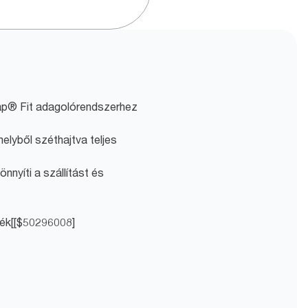
ap® Fit adagolórendszerhez
elyből széthajtva teljes
yíti a szállítást és
mék[[$50296008]