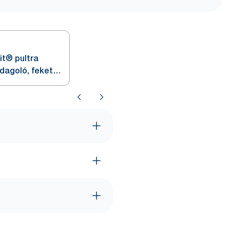
it® pultra
dagoló, fekete,