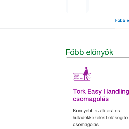
Főbb e
Főbb előnyök
Tork Easy Handlin
csomagolás
Könnyebb szállítást és
hulladékkezelést elősegítő
csomagolás