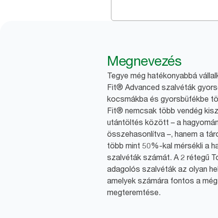
Megnevezés
Tegye még hatékonyabbá vállal
Fit® Advanced szalvéták gyors
kocsmákba és gyorsbüfékbe tö
Fit® nemcsak több vendég kisz
utántöltés között – a hagyomá
összehasonlítva –, hanem a táro
több mint 50%-kal mérsékli a ha
szalvéták számát. A 2 rétegű T
adagolós szalvéták az olyan he
amelyek számára fontos a még
megteremtése.