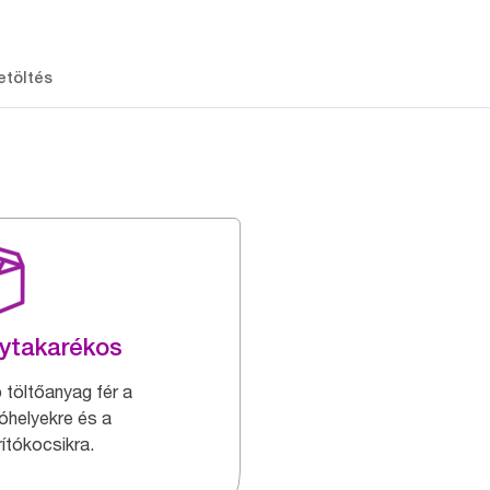
etöltés
ytakarékos
 töltőanyag fér a
lóhelyekre és a
rítókocsikra.