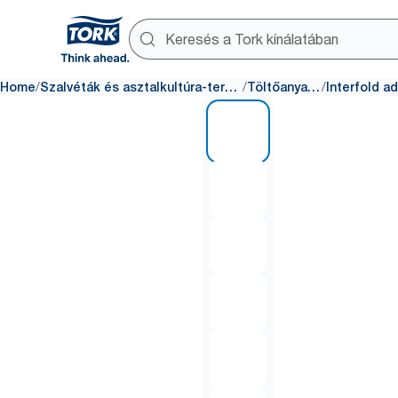
/
/
/
Home
Szalvéták és asztalkultúra-termékek
Töltőanyagok
1 of 7