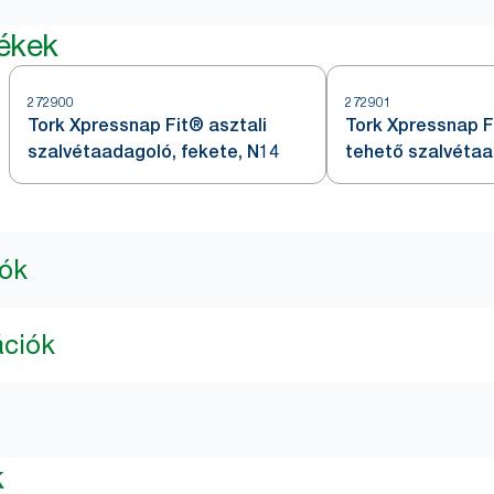
mékek
272900
272901
Tork Xpressnap Fit® asztali
Tork Xpressnap F
szalvétaadagoló, fekete, N14
tehető szalvétaa
N14
iók
ációk
k