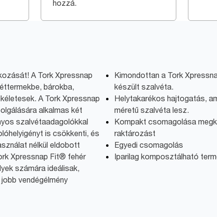
hozzá.
kozását! A Tork Xpressnap
Kimondottan a Tork Xpressn
éttermekbe, bárokba,
készült szalvéta.
kéletesek. A Tork Xpressnap
Helytakarékos hajtogatás, am
olgálására alkalmas két
méretű szalvéta lesz.
nyos szalvétaadagolókkal
Kompakt csomagolása megkönn
lóhelyigényt is csökkenti, és
raktározást
sználat nélkül eldobott
Egyedi csomagolás
ork Xpressnap Fit® fehér
Iparilag komposztálható ter
lyek számára ideálisak,
 jobb vendégélmény