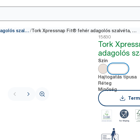
/
Interfold adagolós szalvéták
Tork Xpressnap Fit® fehér adagolós szalvéta, N14
15830
Tork Xpress
adagolós sz
Szín
Hajtogatás típusa
Réteg
Minőség
Term