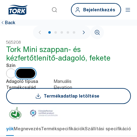
Bejelentkezés
Back
1 / 5
565208
Tork Mini szappan- és
kézfertőtlenítő-adagoló, fekete
Szín
Manuális
Adagoló típusa
Elevation
Termékcsalád
Termékadatlap letöltése
lőnyök
Megnevezés
Termékspecifikációk
Szállítási specifikációk
L