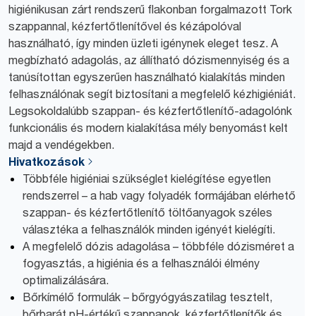
higiénikusan zárt rendszerű flakonban forgalmazott Tork
szappannal, kézfertőtlenítővel és kézápolóval
használható, így minden üzleti igénynek eleget tesz. A
megbízható adagolás, az állítható dózismennyiség és a
tanúsítottan egyszerűen használható kialakítás minden
felhasználónak segít biztosítani a megfelelő kézhigiéniát.
Legsokoldalúbb szappan- és kézfertőtlenítő-adagolónk
funkcionális és modern kialakítása mély benyomást kelt
majd a vendégekben.
Hivatkozások
Többféle higiéniai szükséglet kielégítése egyetlen
rendszerrel – a hab vagy folyadék formájában elérhető
szappan- és kézfertőtlenítő töltőanyagok széles
választéka a felhasználók minden igényét kielégíti.
A megfelelő dózis adagolása – többféle dózisméret a
fogyasztás, a higiénia és a felhasználói élmény
optimalizálására.
Bőrkímélő formulák – bőrgyógyászatilag tesztelt,
bőrbarát pH-értékű szappanok, kézfertőtlenítők és