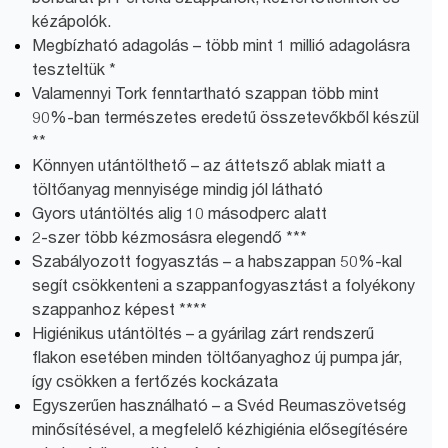
kézápolók.
Megbízható adagolás – több mint 1 millió adagolásra
teszteltük *
Valamennyi Tork fenntartható szappan több mint
90%-ban természetes eredetű összetevőkből készül
**
Könnyen utántölthető – az áttetsző ablak miatt a
töltőanyag mennyisége mindig jól látható
Gyors utántöltés alig 10 másodperc alatt
2-szer több kézmosásra elegendő ***
Szabályozott fogyasztás – a habszappan 50%-kal
segít csökkenteni a szappanfogyasztást a folyékony
szappanhoz képest ****
Higiénikus utántöltés – a gyárilag zárt rendszerű
flakon esetében minden töltőanyaghoz új pumpa jár,
így csökken a fertőzés kockázata
Egyszerűen használható – a Svéd Reumaszövetség
minősítésével, a megfelelő kézhigiénia elősegítésére