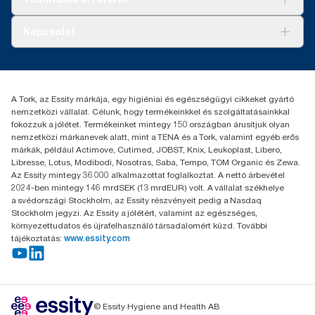
Tork PaperCircle
Tiszta kéz
Bemutatkozás
Kapcsolat
Sikertörténetek
Karrier
torkcontact@essity.com
+36 1 392 2176
Essity Hungary Kft. Professional Hygiene
A Tork, az Essity márkája, egy higiéniai és egészségügyi cikkeket gyártó
H-1021 Budapest
nemzetközi vállalat. Célunk, hogy termékeinkkel és szolgáltatásainkkal
Budakeszi út 51.
fokozzuk a jólétet. Termékeinket mintegy 150 országban árusítjuk olyan
nemzetközi márkanevek alatt, mint a TENA és a Tork, valamint egyéb erős
márkák, például Actimove, Cutimed, JOBST, Knix, Leukoplast, Libero,
Libresse, Lotus, Modibodi, Nosotras, Saba, Tempo, TOM Organic és Zewa.
Az Essity mintegy 36 000 alkalmazottat foglalkoztat. A nettó árbevétel
2024-ben mintegy 146 mrdSEK (13 mrdEUR) volt. A vállalat székhelye
a svédországi Stockholm, az Essity részvényeit pedig a Nasdaq
Stockholm jegyzi. Az Essity a jólétért, valamint az egészséges,
környezettudatos és újrafelhasználó társadalomért küzd. További
tájékoztatás:
www.essity.com
© Essity Hygiene and Health AB