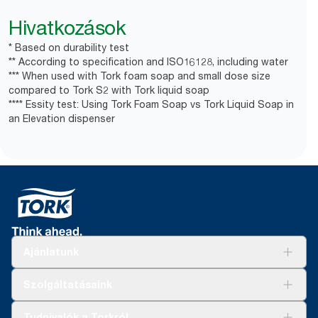
Hivatkozások
* Based on durability test
** According to specification and ISO16128, including water
*** When used with Tork foam soap and small dose size
compared to Tork S2 with Tork liquid soap
**** Essity test: Using Tork Foam Soap vs Tork Liquid Soap in
an Elevation dispenser
Ajánlatunk
Megoldások
Szolgáltatásaink
Fenntarthatóság
Tork Clean Care
AD-a-Glance
Tudnivalók a Torkról