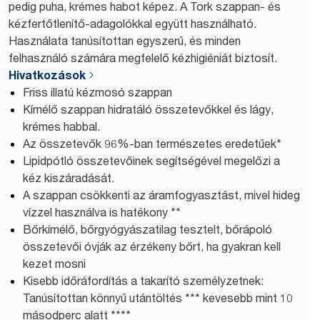
pedig puha, krémes habot képez. A Tork szappan- és
kézfertőtlenítő-adagolókkal együtt használható.
Használata tanúsítottan egyszerű, és minden
felhasználó számára megfelelő kézhigiéniát biztosít.
Hivatkozások
Friss illatú kézmosó szappan
Kímélő szappan hidratáló összetevőkkel és lágy,
krémes habbal.
Az összetevők 96%-ban természetes eredetűek*
Lipidpótló összetevőinek segítségével megelőzi a
kéz kiszáradását.
A szappan csökkenti az áramfogyasztást, mivel hideg
vízzel használva is hatékony **
Bőrkímélő, bőrgyógyászatilag tesztelt, bőrápoló
összetevői óvják az érzékeny bőrt, ha gyakran kell
kezet mosni
Kisebb időráfordítás a takarító személyzetnek:
Tanúsítottan könnyű utántöltés *** kevesebb mint 10
másodperc alatt ****