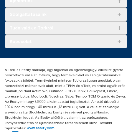
Ajánlatunk
409 g-os vízdózis mellett). Mivel ezek az adatok
rendszerátlagot képviselnek, nem alkalmasak arra, hogy konkrét
cikkekre és fogyasztásra vonatkozó szén-dioxid-kibocsátási
Megoldások
Szolgáltatásaink
jelentésekben felhasználják őket.
Fenntarthatóság
Tork Clean Care
AD-a-Glance
Tudnivalók a Torkról
Tork PaperCircle
Tiszta kéz
Bemutatkozás
Kapcsolat
Sikertörténetek
Karrier
torkcontact@essity.com
+36 1 392 2176
Essity Hungary Kft. Professional Hygiene
A Tork, az Essity márkája, egy higiéniai és egészségügyi cikkeket gyártó
H-1021 Budapest
nemzetközi vállalat. Célunk, hogy termékeinkkel és szolgáltatásainkkal
Budakeszi út 51.
fokozzuk a jólétet. Termékeinket mintegy 150 országban árusítjuk olyan
nemzetközi márkanevek alatt, mint a TENA és a Tork, valamint egyéb erős
márkák, például Actimove, Cutimed, JOBST, Knix, Leukoplast, Libero,
Libresse, Lotus, Modibodi, Nosotras, Saba, Tempo, TOM Organic és Zewa.
Az Essity mintegy 36 000 alkalmazottat foglalkoztat. A nettó árbevétel
2024-ben mintegy 146 mrdSEK (13 mrdEUR) volt. A vállalat székhelye
a svédországi Stockholm, az Essity részvényeit pedig a Nasdaq
Stockholm jegyzi. Az Essity a jólétért, valamint az egészséges,
környezettudatos és újrafelhasználó társadalomért küzd. További
tájékoztatás:
www.essity.com