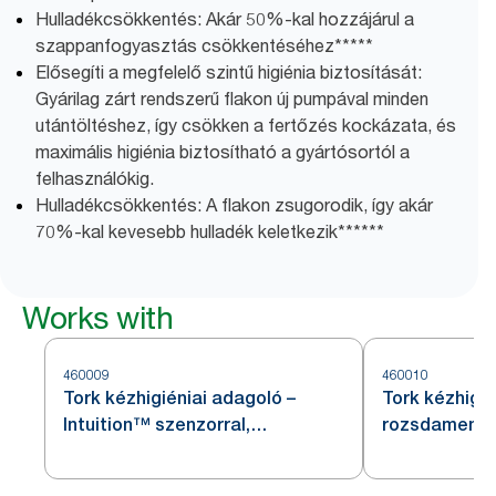
Hulladékcsökkentés: Akár 50%-kal hozzájárul a
szappanfogyasztás csökkentéséhez*****
Elősegíti a megfelelő szintű higiénia biztosítását:
Gyárilag zárt rendszerű flakon új pumpával minden
utántöltéshez, így csökken a fertőzés kockázata, és
maximális higiénia biztosítható a gyártósortól a
felhasználókig.
Hulladékcsökkentés: A flakon zsugorodik, így akár
70%-kal kevesebb hulladék keletkezik******
Works with
460009
460010
Tork kézhigiéniai adagoló –
Tork kézhigié
Intuition™ szenzorral,
rozsdamentes
rozsdamentes acél, S4