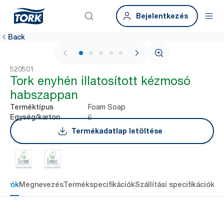
Bejelentkezés
Back
1 / 6
520501
Tork enyhén illatosított kézmosó
habszappan
Foam Soap
Terméktípus
6
Egység/karton
Termékadatlap letöltése
őnyök
Megnevezés
Termékspecifikációk
Szállítási specifikációk
Re