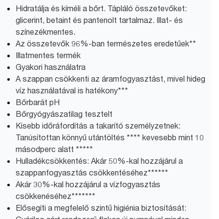
Hidratálja és kíméli a bőrt. Tápláló összetevőket:
glicerint, betaint és pantenolt tartalmaz. Illat- és
színezékmentes.
Az összetevők 96%-ban természetes eredetűek**
Illatmentes termék
Gyakori használatra
A szappan csökkenti az áramfogyasztást, mivel hideg
víz használatával is hatékony***
Bőrbarát pH
Bőrgyógyászatilag tesztelt
Kisebb időráfordítás a takarító személyzetnek:
Tanúsítottan könnyű utántöltés **** kevesebb mint 10
másodperc alatt *****
Hulladékcsökkentés: Akár 50%-kal hozzájárul a
szappanfogyasztás csökkentéséhez******
Akár 30%-kal hozzájárul a vízfogyasztás
csökkenéséhez*******
Elősegíti a megfelelő szintű higiénia biztosítását: