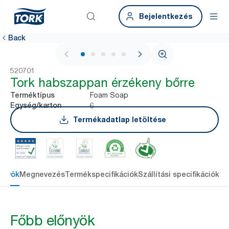
Bejelentkezés
Back
1 / 6
520701
Tork habszappan érzékeny bőrre
Foam Soap
Terméktípus
6
Egység/karton
Termékadatlap letöltése
őnyök
Megnevezés
Termékspecifikációk
Szállítási specifikációk
Re
Főbb előnyök