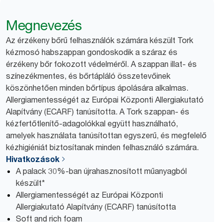
Megnevezés
Az érzékeny bőrű felhasználók számára készült Tork
kézmosó habszappan gondoskodik a száraz és
érzékeny bőr fokozott védelméről. A szappan illat- és
színezékmentes, és bőrtápláló összetevőinek
köszönhetően minden bőrtípus ápolására alkalmas.
Allergiamentességét az Európai Központi Allergiakutató
Alapítvány (ECARF) tanúsította. A Tork szappan- és
kézfertőtlenítő-adagolókkal együtt használható,
amelyek használata tanúsítottan egyszerű, és megfelelő
kézhigiéniát biztosítanak minden felhasználó számára.
Hivatkozások
A palack 30%-ban újrahasznosított műanyagból
készült*
Allergiamentességét az Európai Központi
Allergiakutató Alapítvány (ECARF) tanúsította
Soft and rich foam