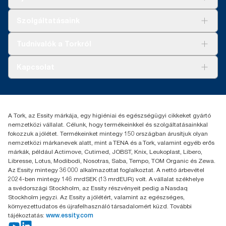
Megoldások
Szolgáltatásaink
Fenntarthatóság
Tork Clean Care
AD-a-Glance
Tudnivalók a Torkról
Tork PaperCircle
Tiszta kéz
Bemutatkozás
Kapcsolat
Sikertörténetek
Karrier
torkcontact@essity.com
+36 1 392 2176
Essity Hungary Kft. Professional Hygiene
A Tork, az Essity márkája, egy higiéniai és egészségügyi cikkeket gyártó
H-1021 Budapest
nemzetközi vállalat. Célunk, hogy termékeinkkel és szolgáltatásainkkal
Budakeszi út 51.
fokozzuk a jólétet. Termékeinket mintegy 150 országban árusítjuk olyan
nemzetközi márkanevek alatt, mint a TENA és a Tork, valamint egyéb erős
márkák, például Actimove, Cutimed, JOBST, Knix, Leukoplast, Libero,
Libresse, Lotus, Modibodi, Nosotras, Saba, Tempo, TOM Organic és Zewa.
Az Essity mintegy 36 000 alkalmazottat foglalkoztat. A nettó árbevétel
2024-ben mintegy 146 mrdSEK (13 mrdEUR) volt. A vállalat székhelye
a svédországi Stockholm, az Essity részvényeit pedig a Nasdaq
Stockholm jegyzi. Az Essity a jólétért, valamint az egészséges,
környezettudatos és újrafelhasználó társadalomért küzd. További
tájékoztatás:
www.essity.com