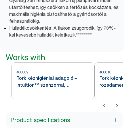
Gyárilag zárt rendszerű flakon új pumpával minden
utántöltéshez, így csökken a fertőzés kockázata, és
maximális higiénia biztosítható a gyártósortól a
felhasználókig.
Hulladékcsökkentés: A flakon zsugorodik, így 70%-
kal kevesebb hulladék keletkezik********
Works with
460009
460010
Tork kézhigiéniai adagoló –
Tork kézhigié
Intuition™ szenzorral,
rozsdamentes
rozsdamentes acél, S4
Product specifications