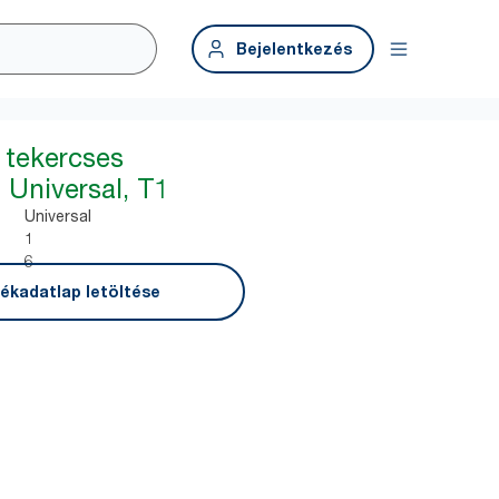
Bejelentkezés
 tekercses
, Universal, T1
Universal
1
6
ékadatlap letöltése