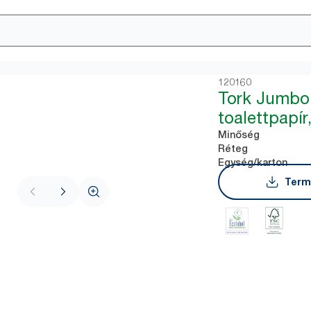
120160
Tork Jumbo
toalettpapír
Minőség
Réteg
Egység/karton
Term