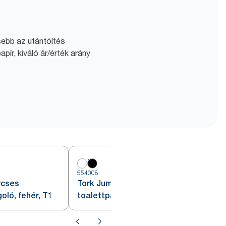
sebb az utántöltés
pír, kiváló ár/érték arány
554008
rcses
Tork Jumbo tekercses
oló, fehér, T1
toalettpapír adagoló, fekete, T4