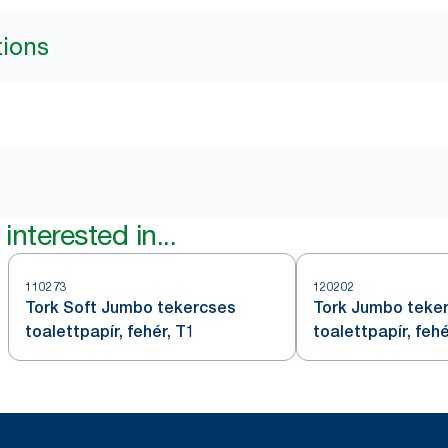
tions
interested in...
110273
120202
Tork Soft Jumbo tekercses
Tork Jumbo teke
toalettpapír, fehér, T1
toalettpapír, fehé