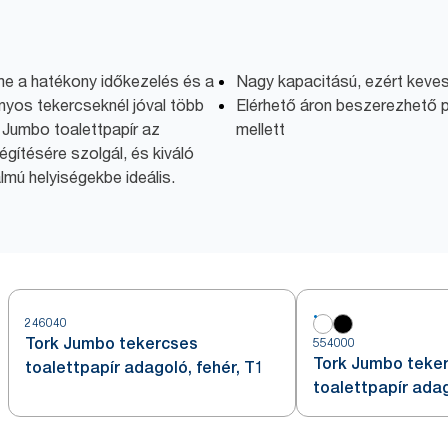
me a hatékony időkezelés és a
Nagy kapacitású, ezért keve
yos tekercseknél jóval több
Elérhető áron beszerezhető pa
k Jumbo toalettpapír az
mellett
égítésére szolgál, és kiváló
almú helyiségekbe ideális.
246040
Tork Jumbo tekercses
554000
Tork Jumbo teke
toalettpapír adagoló, fehér, T1
toalettpapír adag