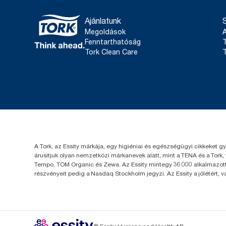
Ajánlatunk
Megoldások
Fenntarthatóság
T
Tork Clean Care
T
A Tork, az Essity márkája, egy higiéniai és egészségügyi cikkeket g
árusítjuk olyan nemzetközi márkanevek alatt, mint a TENA és a Tork,
Tempo, TOM Organic és Zewa. Az Essity mintegy 36 000 alkalmazotta
részvényeit pedig a Nasdaq Stockholm jegyzi. Az Essity a jólétért, 