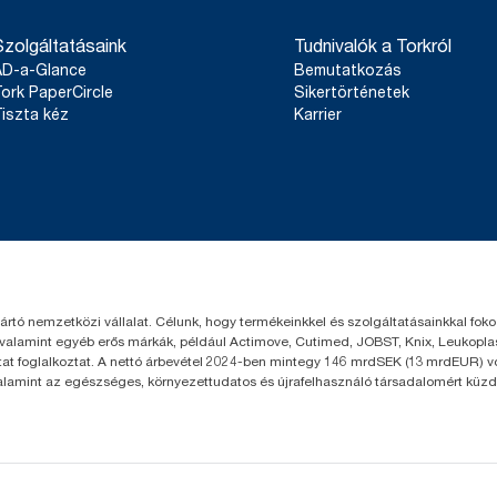
Szolgáltatásaink
Tudnivalók a Torkról
AD-a-Glance
Bemutatkozás
ork PaperCircle
Sikertörténetek
iszta kéz
Karrier
yártó nemzetközi vállalat. Célunk, hogy termékeinkkel és szolgáltatásainkkal fo
 valamint egyéb erős márkák, például Actimove, Cutimed, JOBST, Knix, Leukoplast
t foglalkoztat. A nettó árbevétel 2024-ben mintegy 146 mrdSEK (13 mrdEUR) volt
valamint az egészséges, környezettudatos és újrafelhasználó társadalomért küzd.