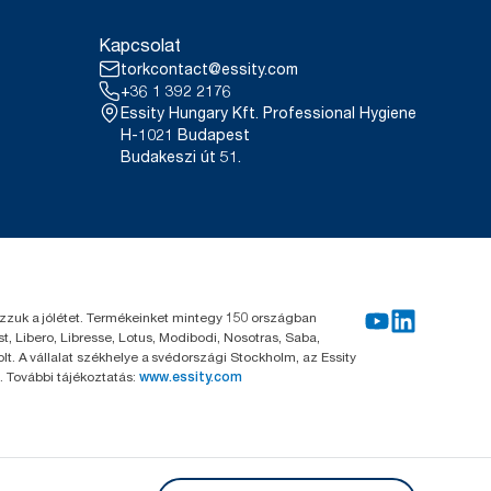
Kapcsolat
torkcontact@essity.com
+36 1 392 2176
Essity Hungary Kft. Professional Hygiene
H-1021 Budapest
Budakeszi út 51.
kozzuk a jólétet. Termékeinket mintegy 150 országban
, Libero, Libresse, Lotus, Modibodi, Nosotras, Saba,
. A vállalat székhelye a svédországi Stockholm, az Essity
 További tájékoztatás:
www.essity.com