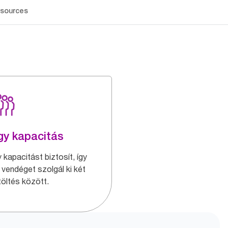
sources
y kapacitás
 kapacitást biztosít, így
 vendéget szolgál ki két
töltés között.