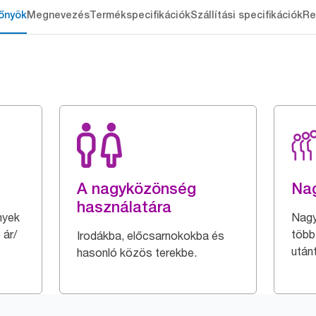
őnyök
Megnevezés
Termékspecifikációk
Szállítási specifikációk
Re
A nagyközönség
Nag
használatára
nyek
Nagy
 ár/
több
Irodákba, előcsarnokokba és
után
hasonló közös terekbe.