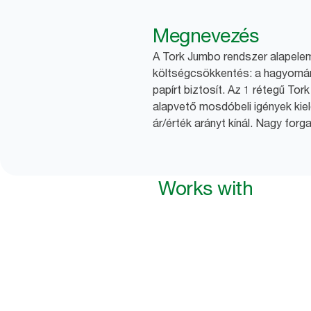
Megnevezés
A Tork Jumbo rendszer alapele
költségcsökkentés: a hagyomán
papírt biztosít. Az 1 rétegű Tor
alapvető mosdóbeli igények kiel
ár/érték arányt kínál. Nagy forg
Works with