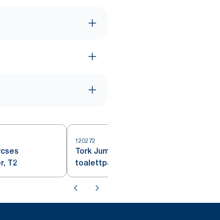
120272
rcses
Tork Jumbo tekercses
r, T2
toalettpapír, fehér, T1