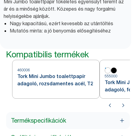
Mini Jumbo toalettpapír tökéletes egyensúlyt teremt az
ár és a minőség között. Közepes és nagy forgalmú
helyiségekbe ajánljuk.
Nagy kapacitású, ezért kevesebb az utántöltés
Mutatós minta: a jó benyomás elősegítéséhez
Kompatibilis termékek
460006
Tork Mini Jumbo toalettpapír
555000
Tork Mini Ju
adagoló, rozsdamentes acél, T2
adagoló, fehé
Termékspecifikációk