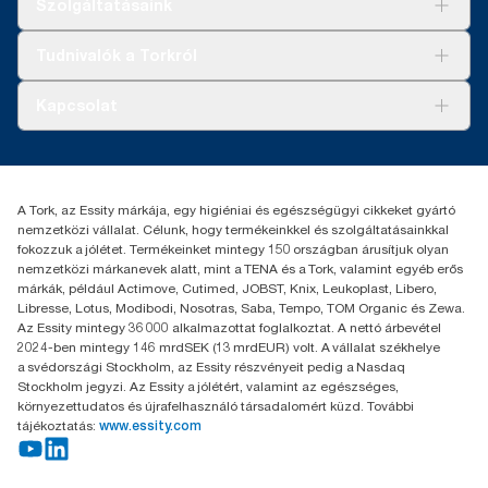
Szolgáltatásaink
Fenntarthatóság
Tork Clean Care
AD-a-Glance
Tudnivalók a Torkról
Tork PaperCircle
Tiszta kéz
Bemutatkozás
Kapcsolat
Sikertörténetek
Karrier
torkcontact@essity.com
+36 1 392 2176
Essity Hungary Kft. Professional Hygiene
A Tork, az Essity márkája, egy higiéniai és egészségügyi cikkeket gyártó
H-1021 Budapest
nemzetközi vállalat. Célunk, hogy termékeinkkel és szolgáltatásainkkal
Budakeszi út 51.
fokozzuk a jólétet. Termékeinket mintegy 150 országban árusítjuk olyan
nemzetközi márkanevek alatt, mint a TENA és a Tork, valamint egyéb erős
márkák, például Actimove, Cutimed, JOBST, Knix, Leukoplast, Libero,
Libresse, Lotus, Modibodi, Nosotras, Saba, Tempo, TOM Organic és Zewa.
Az Essity mintegy 36 000 alkalmazottat foglalkoztat. A nettó árbevétel
2024-ben mintegy 146 mrdSEK (13 mrdEUR) volt. A vállalat székhelye
a svédországi Stockholm, az Essity részvényeit pedig a Nasdaq
Stockholm jegyzi. Az Essity a jólétért, valamint az egészséges,
környezettudatos és újrafelhasználó társadalomért küzd. További
tájékoztatás:
www.essity.com