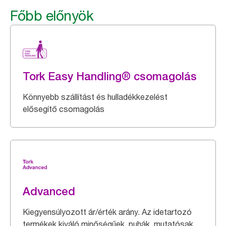
Főbb előnyök
Tork Easy Handling® csomagolás
Könnyebb szállítást és hulladékkezelést
elősegítő csomagolás
Advanced
Kiegyensúlyozott ár/érték arány. Az idetartozó
termékek kiváló minőségűek, puhák, mutatósak