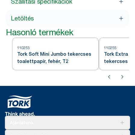
Szállítási specifikációk
Letöltés
Hasonló termékek
110253
110255
Tork Soft Mini Jumbo tekercses
Tork Extra S
toalettpapír, fehér, T2
tekercses toa
Ajánlatunk
Megoldások