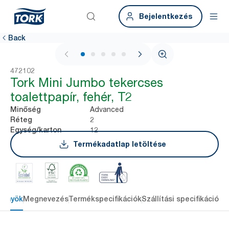
Bejelentkezés
Back
1 / 5
472102
Tork Mini Jumbo tekercses
toalettpapír, fehér, T2
Advanced
Minőség
2
Réteg
12
Egység/karton
Termékadatlap letöltése
lőnyök
Megnevezés
Termékspecifikációk
Szállítási specifikációk
L