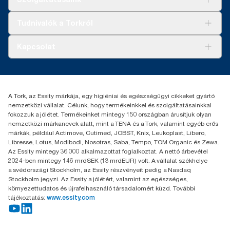
Fenntarthatóság
Tork Clean Care
AD-a-Glance
Tudnivalók a Torkról
Tork PaperCircle
Tiszta kéz
Bemutatkozás
Kapcsolat
Sikertörténetek
Karrier
torkcontact@essity.com
+36 1 392 2176
Essity Hungary Kft. Professional Hygiene
A Tork, az Essity márkája, egy higiéniai és egészségügyi cikkeket gyártó
H-1021 Budapest
nemzetközi vállalat. Célunk, hogy termékeinkkel és szolgáltatásainkkal
Budakeszi út 51.
fokozzuk a jólétet. Termékeinket mintegy 150 országban árusítjuk olyan
nemzetközi márkanevek alatt, mint a TENA és a Tork, valamint egyéb erős
márkák, például Actimove, Cutimed, JOBST, Knix, Leukoplast, Libero,
Libresse, Lotus, Modibodi, Nosotras, Saba, Tempo, TOM Organic és Zewa.
Az Essity mintegy 36 000 alkalmazottat foglalkoztat. A nettó árbevétel
2024-ben mintegy 146 mrdSEK (13 mrdEUR) volt. A vállalat székhelye
a svédországi Stockholm, az Essity részvényeit pedig a Nasdaq
Stockholm jegyzi. Az Essity a jólétért, valamint az egészséges,
környezettudatos és újrafelhasználó társadalomért küzd. További
tájékoztatás:
www.essity.com