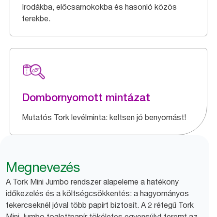
Irodákba, előcsarnokokba és hasonló közös
terekbe.
Dombornyomott mintázat
Mutatós Tork levélminta: keltsen jó benyomást!
Megnevezés
A Tork Mini Jumbo rendszer alapeleme a hatékony
időkezelés és a költségcsökkentés: a hagyományos
tekercseknél jóval több papírt biztosít. A 2 rétegű Tork
Mini Jumbo toalettpapír tökéletes egyensúlyt teremt az