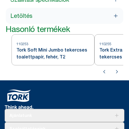
Letöltés
Hasonló termékek
110253
110255
Tork Soft Mini Jumbo tekercses
Tork Extra S
toalettpapír, fehér, T2
tekercses toa
Ajánlatunk
Megoldások
Szolgáltatásaink