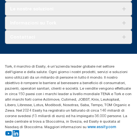
Soluzioni
Le nostre soluzioni
Sostenibilità
Tork Clean Care
Tork Vision Pulizia
Informazioni su Tork
AD-a-Glance
Tork PaperCircle
Chi siamo
Contattaci
Storie di successo
cfomitaly@torkglobal.com
+39 0331 443896
Trova un distributore
Tork, il marchio di Essity, è un'azienda leader globale nel settore
dell'igiene e della salute. Ogni giorno i nostri prodotti, servizi e soluzioni
sono utilizzati da un miliardo di persone in tutto il mondo. Il nostro
obiettivo è rompere le barriere al benessere a beneficio di consumatori,
pazienti, operatori sanitari, clienti e società. Le vendite vengono effettuate
in circa 150 paesi con i marchi leader a livello mondiale TENA e Tork e con
altri marchi forti come Actimove, Cutimed, JOBST, Knix, Leukoplast,
Libero, Libresse, Lotus, Modibodi, Nosotras, Saba, Tempo, TOM Organic e
Zewa. Nel 2024 Essity ha registrato un fatturato di circa 146 miliardi di
corone svedesi (13 miliardi di euro) ed ha impiegato 36.000 persone. La
sede centrale si trova a Stoccolma, in Svezia, ed Essity è quotata al
Nasdaq di Stoccolma. Maggiori informazioni su
www.essity.com