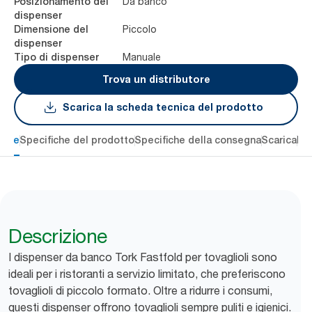
Da banco
Posizionamento dei
dispenser
Piccolo
Dimensione del
dispenser
Manuale
Tipo di dispenser
Trova un distributore
Scarica la scheda tecnica del prodotto
ione
Specifiche del prodotto
Specifiche della consegna
Scarica
Re
Descrizione
I dispenser da banco Tork Fastfold per tovaglioli sono
ideali per i ristoranti a servizio limitato, che preferiscono
tovaglioli di piccolo formato. Oltre a ridurre i consumi,
questi dispenser offrono tovaglioli sempre puliti e igienici.