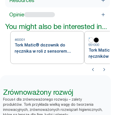
Resources
Opinie
You might also be interested in...
460001
Tork Matic® dozownik do
551000
Tork Matic® 
ręcznika w roli z sensorem
ręczników pa
Intuition™, ze stali nierdzewnej
biały H1
H1
Zrównoważony rozwój
Focus4 dla zrównoważonego rozwoju – zalety
produktów. Tork przykłada wielką wagę do tworzenia
innowacyjnych, zrównoważonych rozwiązań higienicznych,
które są lepsze dla firm, ludzi i planety.