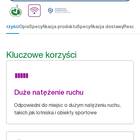
 korzyści
Opis
Specyfikacja produktu
Specyfikacja dostawy
Resour
Kluczowe korzyści
Duże natężenie ruchu
Odpowiedni do miejsc o dużym natężeniu ruchu,
takich jak lotniska i obiekty sportowe