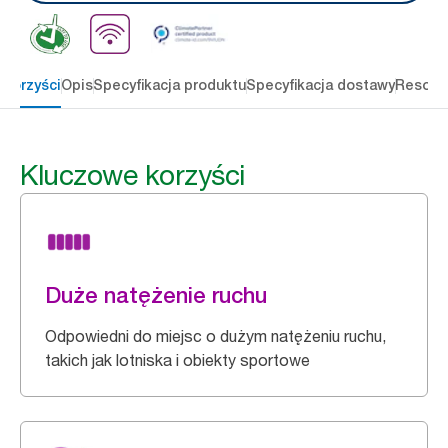
 korzyści
Opis
Specyfikacja produktu
Specyfikacja dostawy
Resour
Kluczowe korzyści
Duże natężenie ruchu
Odpowiedni do miejsc o dużym natężeniu ruchu,
takich jak lotniska i obiekty sportowe