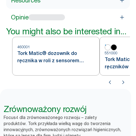
Resources
Opinie
You might also be interested in...
460001
Tork Matic® dozownik do
551000
Tork Matic® 
ręcznika w roli z sensorem
ręczników pa
Intuition™, ze stali nierdzewnej
biały H1
H1
Zrównoważony rozwój
Focus4 dla zrównoważonego rozwoju – zalety
produktów. Tork przykłada wielką wagę do tworzenia
innowacyjnych, zrównoważonych rozwiązań higienicznych,
które są lepsze dla firm, ludzi i planety.