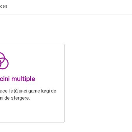
ces
cini multiple
face față unei game largi de
ni de ștergere.