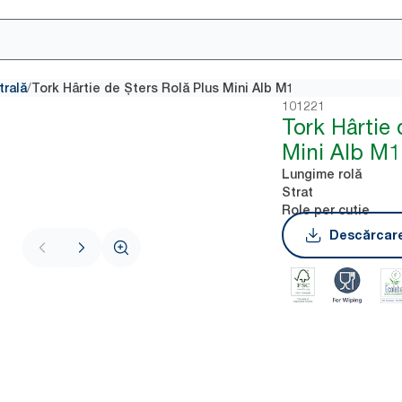
/
trală
Tork Hârtie de Șters Rolă Plus Mini Alb M1
101221
Tork Hârtie 
Mini Alb M1
Lungime rolă
Strat
Role per cutie
Descărcare