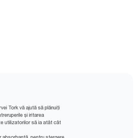
vei Tork vă ajută să plănuiți
treruperile și iritarea
e utilizatorilor să ia atât cât
ar absorbantă, pentru ștergere