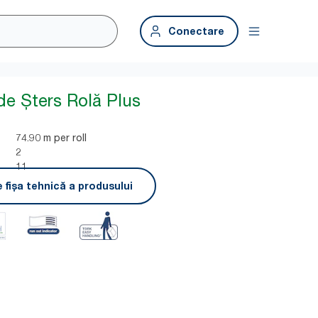
Conectare
de Șters Rolă Plus
74.90 m per roll
2
11
 fișa tehnică a produsului