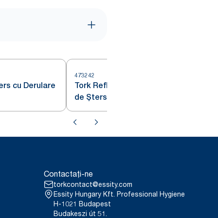
473242
4
ers cu Derulare
Tork Reflex™ Prosoape Hârtie
de Șters Albe M4
Contactați-ne
torkcontact@essity.com
Essity Hungary Kft. Professional Hygiene
H-1021 Budapest
Budakeszi út 51.