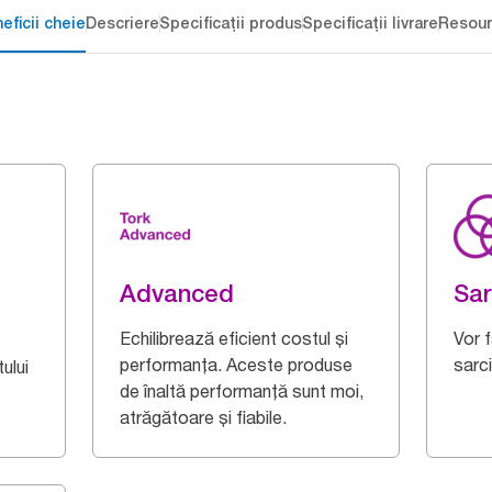
eficii cheie
Descriere
Specificații produs
Specificații livrare
Resour
Advanced
Sar
Echilibrează eficient costul și
Vor 
performanța. Aceste produse
sarci
ului
de înaltă performanță sunt moi,
atrăgătoare și fiabile.