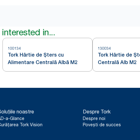
interested in...
100134
130034
Tork Hârtie de Șters cu
Tork Hârtie de Șt
Alimentare Centrală Albă M2
Centrală Alb M2
oluțiile noastre
Despre Tork
AD-a-Glance
Despre noi
urățarea Tork Vision
Povești de succes