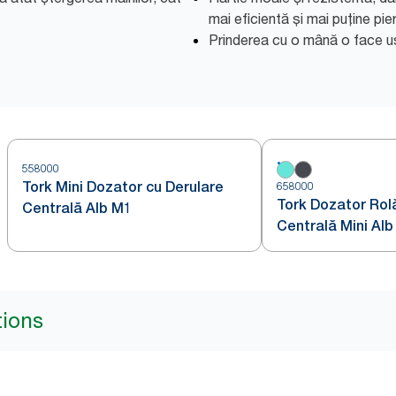
mai eficientă și mai puține pie
Prinderea cu o mână o face uș
558000
Tork Mini Dozator cu Derulare
658000
Tork Dozator Rol
Centrală Alb M1
Centrală Mini Alb
tions