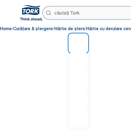
/
/
/
Home
Curățare & ștergere
Hârtie de șters
Hârtie cu derulare cen
1 of 5