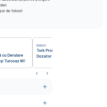
rderi
or de folosit
658001
6
Tork Prosoape din Hârtie și
ă cu Derulare
Dozator cu Derulare Centrală
 și Turcoaz M1
Mini Alb și Turcoaz M1