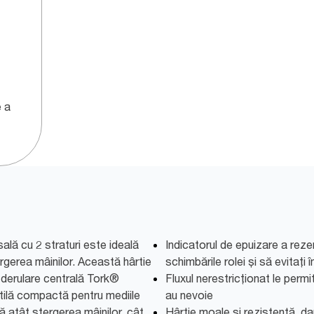
 a
ală cu 2 straturi este ideală
Indicatorul de epuizare a rezer
ergerea mâinilor. Această hârtie
schimbările rolei și să evitați în
u derulare centrală Tork®
Fluxul nerestricționat le permit
atilă compactă pentru mediile
au nevoie
 atât ștergerea mâinilor, cât
Hârtie moale și rezistentă, d