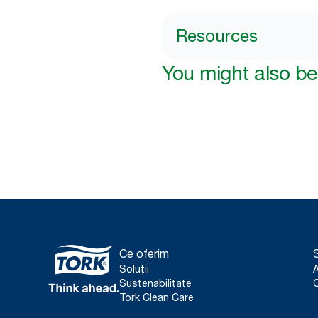
Resources
You might also be 
Ce oferim
S
Soluții
Sustenabilitate
C
Tork Clean Care