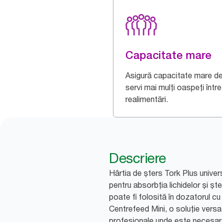
Capacitate mare
Asigură capacitate mare de
servi mai mulți oaspeți între
realimentări.
Descriere
Hârtia de șters Tork Plus univers
pentru absorbția lichidelor și șt
poate fi folosită în dozatorul c
Centrefeed Mini, o soluție vers
profesionale unde este necesară