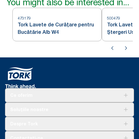
You might also be interested in...
473179
500479
Tork Lavete de Curățare pentru
Tork Lavetă 
Bucătărie Alb W4
Ștergeri Ușo
Ce oferim
Soluții
Soluțiile noastre
Sustenabilitate
Tork Clean Care
AD-a-Glance
Despre Tork
Curățarea Tork Vision
Despre noi
Contactați-ne