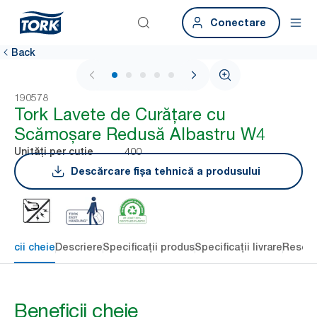
Conectare
Back
1 / 5
190578
Tork Lavete de Curățare cu
Scămoșare Redusă Albastru W4
400
Unități per cutie
Descărcare fișa tehnică a produsului
eficii cheie
Descriere
Specificații produs
Specificații livrare
Resour
Beneficii cheie