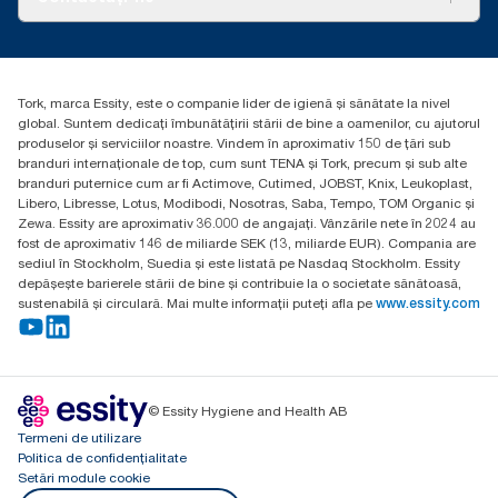
Povești de succes
torkcontact@essity.com
Essity Hungary Kft. Professional Hygiene
H-1021 Budapest
Tork, marca Essity, este o companie lider de igienă și sănătate la nivel
Budakeszi út 51.
global. Suntem dedicați îmbunătățirii stării de bine a oamenilor, cu ajutorul
produselor și serviciilor noastre. Vindem în aproximativ 150 de țări sub
branduri internaționale de top, cum sunt TENA și Tork, precum și sub alte
branduri puternice cum ar fi Actimove, Cutimed, JOBST, Knix, Leukoplast,
Libero, Libresse, Lotus, Modibodi, Nosotras, Saba, Tempo, TOM Organic și
Zewa. Essity are aproximativ 36.000 de angajați. Vânzările nete în 2024 au
fost de aproximativ 146 de miliarde SEK (13, miliarde EUR). Compania are
sediul în Stockholm, Suedia și este listată pe Nasdaq Stockholm. Essity
depășește barierele stării de bine și contribuie la o societate sănătoasă,
sustenabilă și circulară. Mai multe informații puteți afla pe
www.essity.com
© Essity Hygiene and Health AB
Termeni de utilizare
Politica de confidențialitate
Setări module cookie