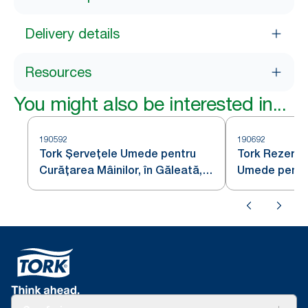
Delivery details
Resources
You might also be interested in...
190592
190692
Tork Șervețele Umede pentru
Tork Rezervă
Curățarea Mâinilor, în Găleată,
Umede pentr
Alb W14
Mâinilor Alb