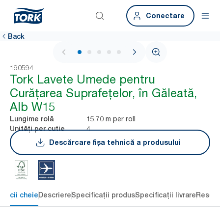
Conectare
Back
1 / 5
190594
Tork Lavete Umede pentru
Curățarea Suprafețelor, în Găleată,
Alb W15
15.70 m per roll
Lungime rolă
4
Unități per cutie
Descărcare fișa tehnică a produsului
eficii cheie
Descriere
Specificații produs
Specificații livrare
Resour