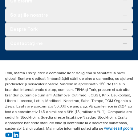
Ce oferim
Soluții
Soluțiile noastre
Sustenabilitate
Tork Clean Care
AD-a-Glance
Despre Tork
Curățarea Tork Vision
Despre noi
Contactați-ne
Povești de succes
torkcontact@essity.com
Essity Hungary Kft. Professional Hygiene
H-1021 Budapest
Tork, marca Essity, este o companie lider de igienă și sănătate la nivel
Budakeszi út 51.
global. Suntem dedicați îmbunătățirii stării de bine a oamenilor, cu ajutorul
produselor și serviciilor noastre. Vindem în aproximativ 150 de țări sub
branduri internaționale de top, cum sunt TENA și Tork, precum și sub alte
branduri puternice cum ar fi Actimove, Cutimed, JOBST, Knix, Leukoplast,
Libero, Libresse, Lotus, Modibodi, Nosotras, Saba, Tempo, TOM Organic și
Zewa. Essity are aproximativ 36.000 de angajați. Vânzările nete în 2024 au
fost de aproximativ 146 de miliarde SEK (13, miliarde EUR). Compania are
sediul în Stockholm, Suedia și este listată pe Nasdaq Stockholm. Essity
depășește barierele stării de bine și contribuie la o societate sănătoasă,
sustenabilă și circulară. Mai multe informații puteți afla pe
www.essity.com