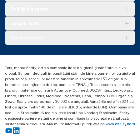
Soluții
Soluțiile noastre
Sustenabilitate
Tork Clean Care
AD-a-Glance
Despre Tork
Curățarea Tork Vision
Despre noi
Contactați-ne
Povești de succes
torkcontact@essity.com
Essity Hungary Kft. Professional Hygiene
H-1021 Budapest
Tork, marca Essity, este o companie lider de igienă și sănătate la nivel
Budakeszi út 51.
global. Suntem dedicați îmbunătățirii stării de bine a oamenilor, cu ajutorul
produselor și serviciilor noastre. Vindem în aproximativ 150 de țări sub
branduri internaționale de top, cum sunt TENA și Tork, precum și sub alte
branduri puternice cum ar fi Actimove, Cutimed, JOBST, Knix, Leukoplast,
Libero, Libresse, Lotus, Modibodi, Nosotras, Saba, Tempo, TOM Organic și
Zewa. Essity are aproximativ 36.000 de angajați. Vânzările nete în 2024 au
fost de aproximativ 146 de miliarde SEK (13, miliarde EUR). Compania are
sediul în Stockholm, Suedia și este listată pe Nasdaq Stockholm. Essity
depășește barierele stării de bine și contribuie la o societate sănătoasă,
sustenabilă și circulară. Mai multe informații puteți afla pe
www.essity.com