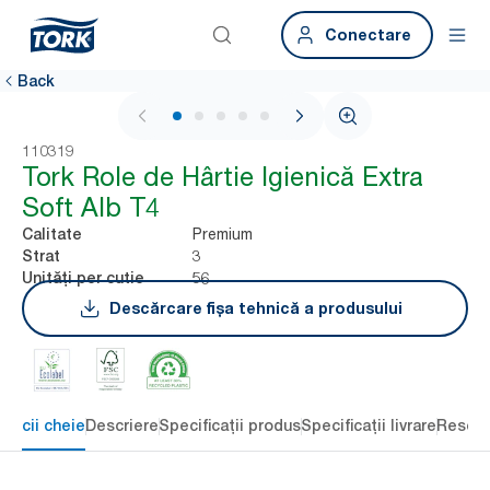
Conectare
Back
1 / 6
110319
Tork Role de Hârtie Igienică Extra
Soft Alb T4
Premium
Calitate
3
Strat
56
Unități per cutie
Descărcare fișa tehnică a produsului
eficii cheie
Descriere
Specificații produs
Specificații livrare
Resour