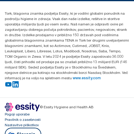
Essity Hungary Kft. Professional Hygiene
H-1021 Budapest
Tork, blagovna znamka podjetja Essity, ki je vodilni globalni ponudnik na
Budakeszi út 51.
področju higiene in zdravja. Vsak dan naše izdelke, rešitve in storitve
uporablja milijarda ljudi po vsem svetu. Naš namen je odpraviti ovire pri
zagotavljanju dobrega počutja potrošnikov, pacientov, negovalcev, strank
in družbe. Izdelke prodajamo v približno 150 državah pod vodilnima
globalnima blagovnima znamkama TENA in Tork ter drugimi uveljavljenimi
blagovnimi znamkami, kot so Actimove, Cutimed, JOBST, Knix,
Leukoplast, Libero, Libresse, Lotus, Modibodi, Nosotras, Saba, Tempo,
TOM Organic in Zewa. V letu 2024 je podjetje Essity zaposlovalo 36.000
ljudi, čisti prihodki od prodaje pa so znašali približno 13 milijard EUR (146
milijard SEK). Sedež podjetja Essity je v Stockholmu na Švedskem,
njegove delnice pa kotirajo na stockholmski borzi Nasdaq Stockholm. Več
informacij je na voljo na spletnem mestu
www.essity.com
© Essity Hygiene and Health AB
Pogoji uporabe
Pravilnik o zasebnosti
Nastavitve piškotkov