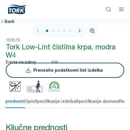
Back
1 / 5
190578
Tork Low-Lint čistilna krpa, modra
W4
400
Enote na zaboj
Prenesite podatkovni list izdelka
čne prednosti
Opis
Specifikacije izdelka
Specifikacije dostave
Reso
Ključne prednosti