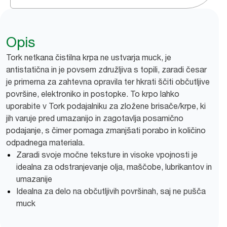
Opis
Tork netkana čistilna krpa ne ustvarja muck, je
antistatična in je povsem združljiva s topili, zaradi česar
je primerna za zahtevna opravila ter hkrati ščiti občutljive
površine, elektroniko in postopke. To krpo lahko
uporabite v Tork podajalniku za zložene brisače/krpe, ki
jih varuje pred umazanijo in zagotavlja posamično
podajanje, s čimer pomaga zmanjšati porabo in količino
odpadnega materiala.
Zaradi svoje močne teksture in visoke vpojnosti je
idealna za odstranjevanje olja, maščobe, lubrikantov in
umazanije
Idealna za delo na občutljivih površinah, saj ne pušča
muck