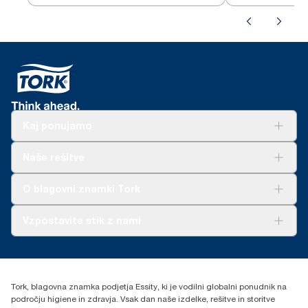
Kaj ponujamo
Rešitve
Naše rešitve
Trajnost
Tork Clean Care
AD-a-Glance
O blagovni znamki Tork
O nas
Vzpostavite stik z nami
Zgodbe o uspehu
torkcontact@essity.com
Essity Hungary Kft. Professional Hygiene
H-1021 Budapest
Tork, blagovna znamka podjetja Essity, ki je vodilni globalni ponudnik na
Budakeszi út 51.
področju higiene in zdravja. Vsak dan naše izdelke, rešitve in storitve