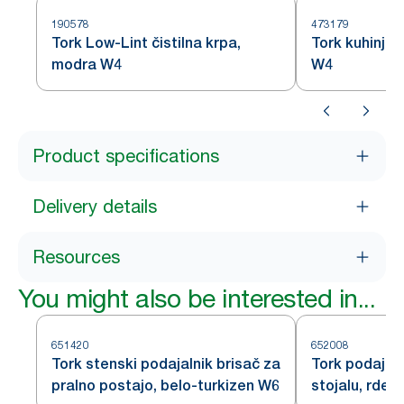
190578
473179
Tork Low-Lint čistilna krpa,
Tork kuhinjsk
modra W4
W4
Product specifications
Delivery details
Resources
You might also be interested in...
651420
652008
Tork stenski podajalnik brisač za
Tork podajal
pralno postajo, belo-turkizen W6
stojalu, rdeč