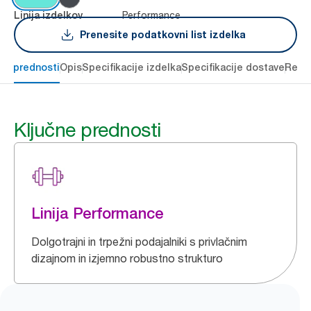
Performance
Linija izdelkov
Prenesite podatkovni list izdelka
čne prednosti
Opis
Specifikacije izdelka
Specifikacije dostave
Reso
Ključne prednosti
Linija Performance
Dolgotrajni in trpežni podajalniki s privlačnim
dizajnom in izjemno robustno strukturo