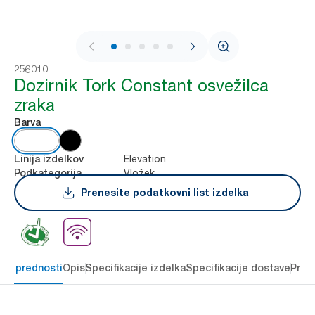
1 / 7
256010
Dozirnik Tork Constant osvežilca
zraka
Barva
Elevation
Linija izdelkov
Vložek
Podkategorija
Prenesite podatkovni list izdelka
čne prednosti
Opis
Specifikacije izdelka
Specifikacije dostave
Pren