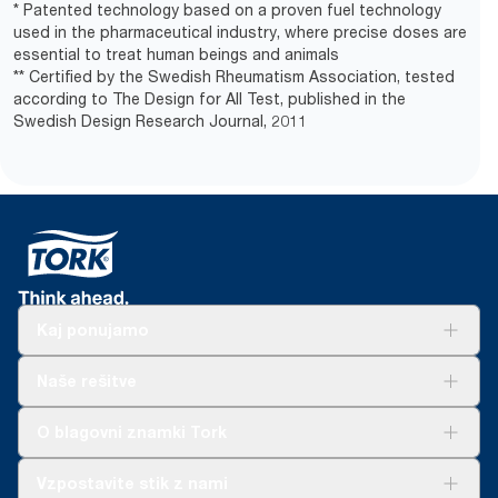
* Patented technology based on a proven fuel technology
used in the pharmaceutical industry, where precise doses are
essential to treat human beings and animals
** Certified by the Swedish Rheumatism Association, tested
according to The Design for All Test, published in the
Swedish Design Research Journal, 2011
Kaj ponujamo
Rešitve
Naše rešitve
Trajnost
Tork Clean Care
AD-a-Glance
O blagovni znamki Tork
O nas
Vzpostavite stik z nami