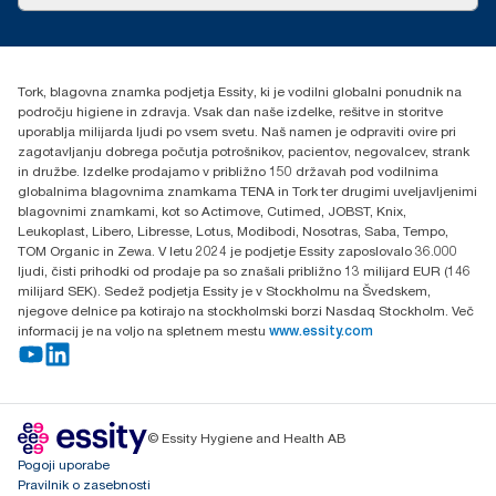
Zgodbe o uspehu
torkcontact@essity.com
Essity Hungary Kft. Professional Hygiene
H-1021 Budapest
Tork, blagovna znamka podjetja Essity, ki je vodilni globalni ponudnik na
Budakeszi út 51.
področju higiene in zdravja. Vsak dan naše izdelke, rešitve in storitve
uporablja milijarda ljudi po vsem svetu. Naš namen je odpraviti ovire pri
zagotavljanju dobrega počutja potrošnikov, pacientov, negovalcev, strank
in družbe. Izdelke prodajamo v približno 150 državah pod vodilnima
globalnima blagovnima znamkama TENA in Tork ter drugimi uveljavljenimi
blagovnimi znamkami, kot so Actimove, Cutimed, JOBST, Knix,
Leukoplast, Libero, Libresse, Lotus, Modibodi, Nosotras, Saba, Tempo,
TOM Organic in Zewa. V letu 2024 je podjetje Essity zaposlovalo 36.000
ljudi, čisti prihodki od prodaje pa so znašali približno 13 milijard EUR (146
milijard SEK). Sedež podjetja Essity je v Stockholmu na Švedskem,
njegove delnice pa kotirajo na stockholmski borzi Nasdaq Stockholm. Več
informacij je na voljo na spletnem mestu
www.essity.com
© Essity Hygiene and Health AB
Pogoji uporabe
Pravilnik o zasebnosti