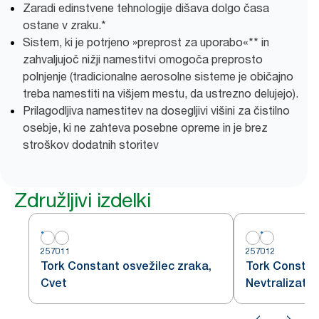
Zaradi edinstvene tehnologije dišava dolgo časa
ostane v zraku.*
Sistem, ki je potrjeno »preprost za uporabo«** in
zahvaljujoč nižji namestitvi omogoča preprosto
polnjenje (tradicionalne aerosolne sisteme je običajno
treba namestiti na višjem mestu, da ustrezno delujejo).
Prilagodljiva namestitev na dosegljivi višini za čistilno
osebje, ki ne zahteva posebne opreme in je brez
stroškov dodatnih storitev
Združljivi izdelki
257011
257012
Tork Constant osvežilec zraka,
Tork Constan
Cvet
Nevtralizator