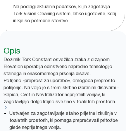
Na podlagi aktualnih podatkov, ki jih zagotavlja
Tork Vision Cleaning sistem, lahko ugotovite, kdaj
in kje so potrebne storitve
Opis
Dozirnik Tork Constant osvežilca zraka z dizajnom
Elevation uporablja edinstveno napredno tehnologijo
stalnega in enakomernega pršenja dišave.
Potrjeno »preprost za uporabo«, omogoča preprosto
polnjenje. Na voljo je s tremi skrbno izbranimi dišavami –
Sapica, Cvet in Nevtralizator neprijetnih vonjav, ki
zagotavljajo dolgotrajno svežino v toaletnih prostorih.
Ustvarjen za zagotavljanje stalno prijetne izkušnje v
toaletnih prostorih, ki pomaga preprečevati pritožbe
glede neprijetnega vonja.