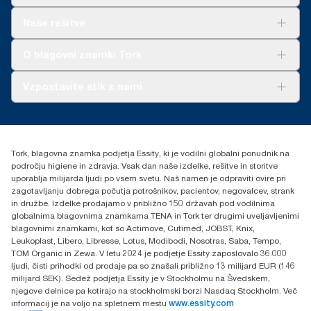
polnil za Tork Xpressnap® sistem (N4) pred začetkom nabave
industrijsko kompostiranje pri lokalnih organih preverite, ali je
obnovljive električne energije za našo proizvodnjo papirja.
izdelek sprejemljiv. Poskrbite tudi, da izdelek ni bil uporabljen v
Rešitve
Naše rešitve
Preverjeno in usklajeno s potrdili o izvoru. Posledična
stiku z nevarnimi snovmi ali snovmi, ki niso primerne za
Trajnost
zmanjšanja ogljičnega odtisa so bila količinsko opredeljena v
kompostiranje.
Tork Clean Care
AD-a-Glance
sklopu ocene življenjskega cikla od proizvodnje do konca
O blagovni znamki Tork
uporabe (cradle-to-grave), ki jo je podala tretja stranka.
O nas
Vzpostavite stik z nami
Zgodbe o uspehu
torkcontact@essity.com
Essity Hungary Kft. Professional Hygiene
H-1021 Budapest
Tork, blagovna znamka podjetja Essity, ki je vodilni globalni ponudnik na
Budakeszi út 51.
področju higiene in zdravja. Vsak dan naše izdelke, rešitve in storitve
uporablja milijarda ljudi po vsem svetu. Naš namen je odpraviti ovire pri
zagotavljanju dobrega počutja potrošnikov, pacientov, negovalcev, strank
in družbe. Izdelke prodajamo v približno 150 državah pod vodilnima
globalnima blagovnima znamkama TENA in Tork ter drugimi uveljavljenimi
blagovnimi znamkami, kot so Actimove, Cutimed, JOBST, Knix,
Leukoplast, Libero, Libresse, Lotus, Modibodi, Nosotras, Saba, Tempo,
TOM Organic in Zewa. V letu 2024 je podjetje Essity zaposlovalo 36.000
ljudi, čisti prihodki od prodaje pa so znašali približno 13 milijard EUR (146
milijard SEK). Sedež podjetja Essity je v Stockholmu na Švedskem,
njegove delnice pa kotirajo na stockholmski borzi Nasdaq Stockholm. Več
informacij je na voljo na spletnem mestu
www.essity.com