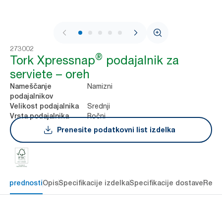
1 / 7
273002
®
Tork Xpressnap
podajalnik za
serviete – oreh
Namizni
Nameščanje
podajalnikov
Srednji
Velikost podajalnika
Ročni
Vrsta podajalnika
Prenesite podatkovni list izdelka
čne prednosti
Opis
Specifikacije izdelka
Specifikacije dostave
Reso