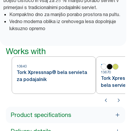
boljšo čistočo in vsaj za 25 % manjšo porabo serviet v
primerjavi s tradicionalnimi podajalniki serviet.
Kompaktno dno za manjšo porabo prostora na pultu.
Vedno moderna oblika iz orehovega lesa dopolnjuje
luksuzno opremo
Works with
10840
Tork Xpressnap® bela servieta
13670
Tork Xpressn
za podajalnik
bela servieta
grafiko lista
Product specifications