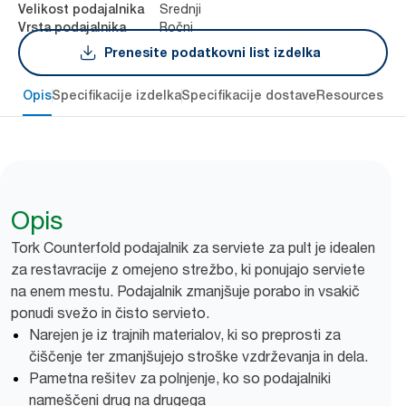
Srednji
Velikost podajalnika
Ročni
Vrsta podajalnika
Prenesite podatkovni list izdelka
Opis
Specifikacije izdelka
Specifikacije dostave
Resources
Opis
Tork Counterfold podajalnik za serviete za pult je idealen
za restavracije z omejeno strežbo, ki ponujajo serviete
na enem mestu. Podajalnik zmanjšuje porabo in vsakič
ponudi svežo in čisto servieto.
Narejen je iz trajnih materialov, ki so preprosti za
čiščenje ter zmanjšujejo stroške vzdrževanja in dela.
Pametna rešitev za polnjenje, ko so podajalniki
nameščeni drug na drugega