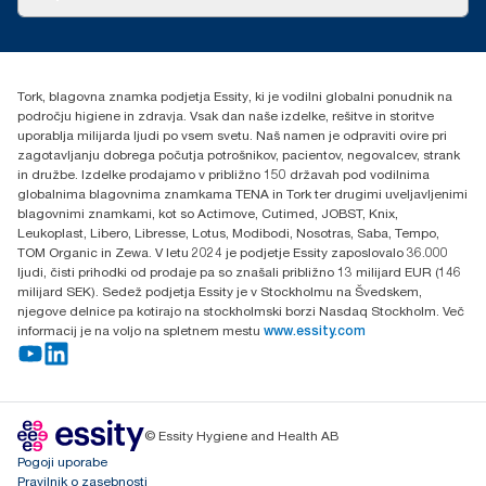
Zgodbe o uspehu
torkcontact@essity.com
Essity Hungary Kft. Professional Hygiene
H-1021 Budapest
Tork, blagovna znamka podjetja Essity, ki je vodilni globalni ponudnik na
Budakeszi út 51.
področju higiene in zdravja. Vsak dan naše izdelke, rešitve in storitve
uporablja milijarda ljudi po vsem svetu. Naš namen je odpraviti ovire pri
zagotavljanju dobrega počutja potrošnikov, pacientov, negovalcev, strank
in družbe. Izdelke prodajamo v približno 150 državah pod vodilnima
globalnima blagovnima znamkama TENA in Tork ter drugimi uveljavljenimi
blagovnimi znamkami, kot so Actimove, Cutimed, JOBST, Knix,
Leukoplast, Libero, Libresse, Lotus, Modibodi, Nosotras, Saba, Tempo,
TOM Organic in Zewa. V letu 2024 je podjetje Essity zaposlovalo 36.000
ljudi, čisti prihodki od prodaje pa so znašali približno 13 milijard EUR (146
milijard SEK). Sedež podjetja Essity je v Stockholmu na Švedskem,
njegove delnice pa kotirajo na stockholmski borzi Nasdaq Stockholm. Več
informacij je na voljo na spletnem mestu
www.essity.com
© Essity Hygiene and Health AB
Pogoji uporabe
Pravilnik o zasebnosti