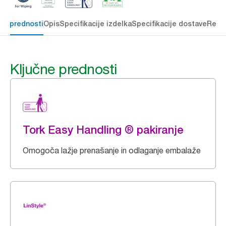
čne prednosti
Opis
Specifikacije izdelka
Specifikacije dostave
Reso
Ključne prednosti
Tork Easy Handling ® pakiranje
Omogoča lažje prenašanje in odlaganje embalaže