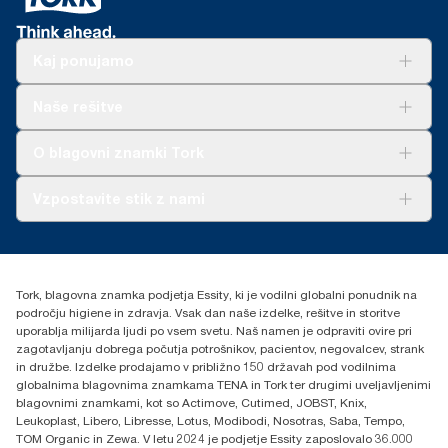
Kaj ponujamo
Rešitve
Naše rešitve
Trajnost
Tork Clean Care
AD-a-Glance
O blagovni znamki Tork
O nas
Vzpostavite stik z nami
Zgodbe o uspehu
torkcontact@essity.com
Essity Hungary Kft. Professional Hygiene
H-1021 Budapest
Tork, blagovna znamka podjetja Essity, ki je vodilni globalni ponudnik na
Budakeszi út 51.
področju higiene in zdravja. Vsak dan naše izdelke, rešitve in storitve
uporablja milijarda ljudi po vsem svetu. Naš namen je odpraviti ovire pri
zagotavljanju dobrega počutja potrošnikov, pacientov, negovalcev, strank
in družbe. Izdelke prodajamo v približno 150 državah pod vodilnima
globalnima blagovnima znamkama TENA in Tork ter drugimi uveljavljenimi
blagovnimi znamkami, kot so Actimove, Cutimed, JOBST, Knix,
Leukoplast, Libero, Libresse, Lotus, Modibodi, Nosotras, Saba, Tempo,
TOM Organic in Zewa. V letu 2024 je podjetje Essity zaposlovalo 36.000