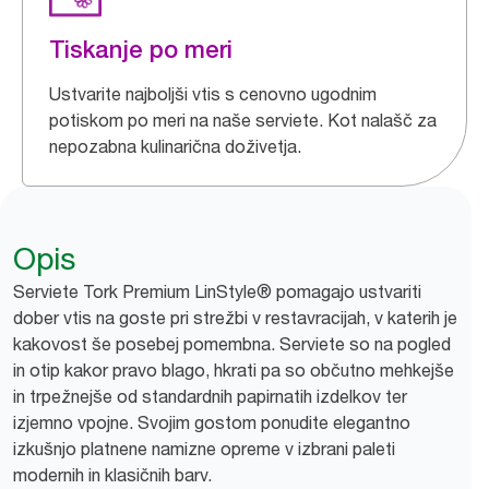
Tiskanje po meri
Ustvarite najboljši vtis s cenovno ugodnim
potiskom po meri na naše serviete. Kot nalašč za
nepozabna kulinarična doživetja.
Opis
Serviete Tork Premium LinStyle® pomagajo ustvariti
dober vtis na goste pri strežbi v restavracijah, v katerih je
kakovost še posebej pomembna. Serviete so na pogled
in otip kakor pravo blago, hkrati pa so občutno mehkejše
in trpežnejše od standardnih papirnatih izdelkov ter
izjemno vpojne. Svojim gostom ponudite elegantno
izkušnjo platnene namizne opreme v izbrani paleti
modernih in klasičnih barv.