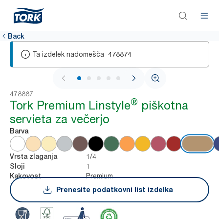
Back
Ta izdelek nadomešča
478874
1 / 5
478887
®
Tork Premium Linstyle
piškotna
servieta za večerjo
Barva
1/4
Vrsta zlaganja
1
Sloji
Premium
Kakovost
Prenesite podatkovni list izdelka