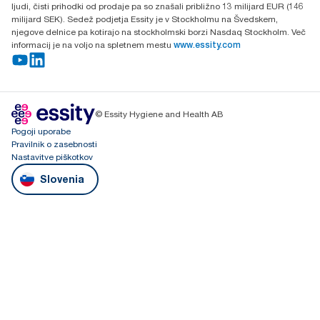
ljudi, čisti prihodki od prodaje pa so znašali približno 13 milijard EUR (146
milijard SEK). Sedež podjetja Essity je v Stockholmu na Švedskem,
njegove delnice pa kotirajo na stockholmski borzi Nasdaq Stockholm. Več
informacij je na voljo na spletnem mestu
www.essity.com
© Essity Hygiene and Health AB
Pogoji uporabe
Pravilnik o zasebnosti
Nastavitve piškotkov
Slovenia