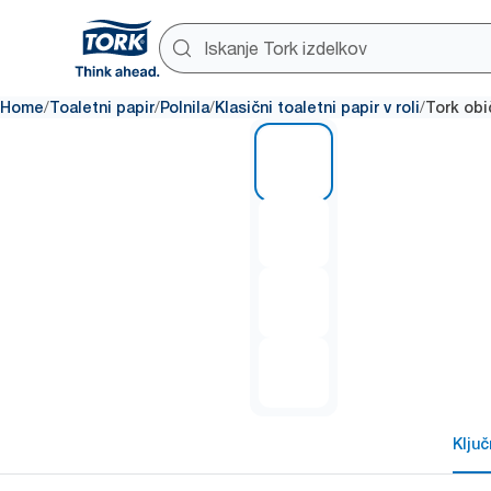
/
/
/
/
Home
Toaletni papir
Polnila
Klasični toaletni papir v roli
Tork obič
1 of 4
Klju