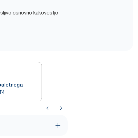
sljivo osnovno kakovostjo
toaletnega
 T4