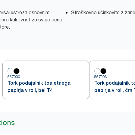
versal ustreza osnovnim
Stroškovno učinkovite z zane
obro kakovost za svojo ceno
tore.
557000
557008
Tork podajalnik toaletnega
Tork podajalnik 
papirja v roli, bel T4
papirja v roli, črn
tions