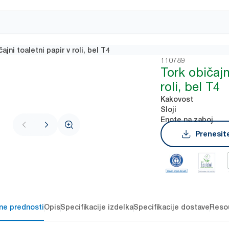
ajni toaletni papir v roli, bel T4
110789
Tork običajn
roli, bel T4
Kakovost
Sloji
Enote na zaboj
Prenesite
čne prednosti
Opis
Specifikacije izdelka
Specifikacije dostave
Reso