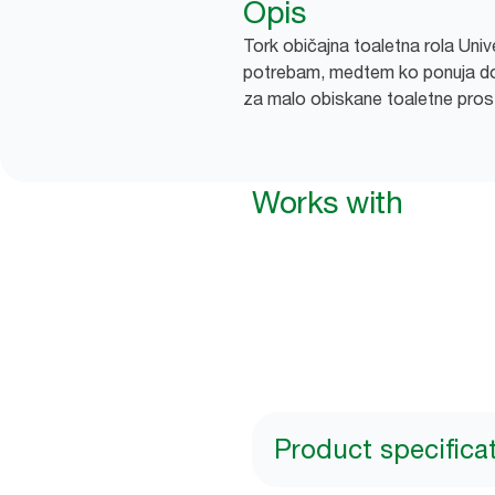
Opis
Tork običajna toaletna rola Uni
potrebam, medtem ko ponuja d
za malo obiskane toaletne pros
Works with
Product specifica