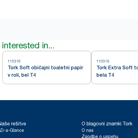
interested in...
110316
110319
Tork Soft običajni toaletni papir
Tork Extra Soft t
v roli, bel T4
bela T4
Naše rešitve
O blagovni znamki Tork
AD-a-Glance
O nas
Zgodbe o uspehu