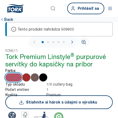
Prihlásiť sa
Back
Tento produkt nahrádza
509603
1 / 5
509611
®
Tork Premium Linstyle
purpurové
servítky do kapsičky na príbor
Farba
1/8 cutlery bag
Typ skladu
1
Počet vrstiev
Premium
Kvalita
Stiahnite si hárok s údajmi o výrobku