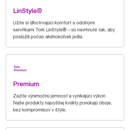
LinStyle®
Užite si dlhotrvajúci komfort s odolnými
servítkami Tork LinStyle® – sú navrhnuté tak, aby
poslúžili počas akéhokoľvek jedla.
Premium
Zažite výnimočnú jemnosť a vynikajúci výkon.
Naše produkty najvyššej kvality ponúkajú oboje,
bez kompromisov v štýle.