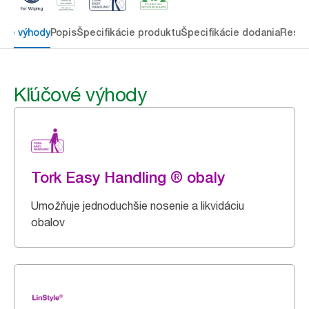
ové výhody
Popis
Špecifikácie produktu
Špecifikácie dodania
Resou
Kľúčové výhody
Tork Easy Handling ® obaly
Umožňuje jednoduchšie nosenie a likvidáciu
obalov