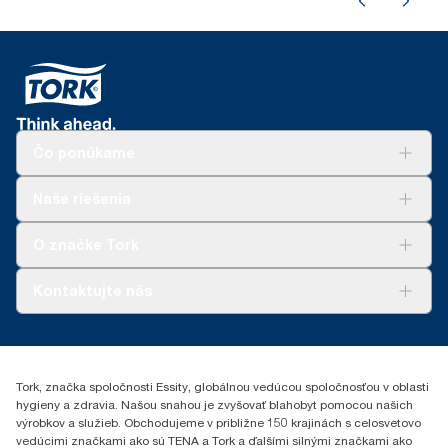
Čo ponúkame
Riešenia
Naše riešenia
Udržateľnosť
Tork Clean Care
AD-a-Glance
O značke Tork
Tork PaperCircle
O nás
Kontaktujte nás
Príbehy úspechu
0587860212
Essity Slovakia s.r.o.
Gemerská Hôrka 400
Tork, značka spoločnosti Essity, globálnou vedúcou spoločnosťou v oblasti
049 12 Gemerská Hôrka
hygieny a zdravia. Našou snahou je zvyšovať blahobyt pomocou našich
výrobkov a služieb. Obchodujeme v približne 150 krajinách s celosvetovo
vedúcimi značkami ako sú TENA a Tork a ďalšími silnými značkami ako