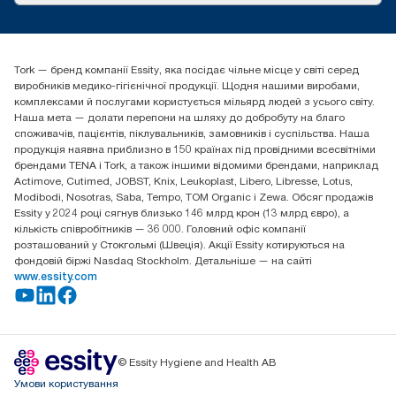
tork.ua@essity.com
(+38) 044 490 55 66
Знайти дистриб'ютора
Tork — бренд компанії Essity, яка посідає чільне місце у світі серед
Essity Україна
виробників медико-гігієнічної продукції. Щодня нашими виробами,
04071 м. Київ, вул. Григорія Сковороди 19,
комплексами й послугами користується мільярд людей з усього світу.
Тел. +38 044 490 55 66
Наша мета — долати перепони на шляху до добробуту на благо
споживачів, пацієнтів, піклувальників, замовників і суспільства. Наша
продукція наявна приблизно в 150 країнах під провідними всесвітніми
брендами TENA і Tork, а також іншими відомими брендами, наприклад
Actimove, Cutimed, JOBST, Knix, Leukoplast, Libero, Libresse, Lotus,
Modibodi, Nosotras, Saba, Tempo, TOM Organic і Zewa. Обсяг продажів
Essity у 2024 році сягнув близько 146 млрд крон (13 млрд євро), а
кількість співробітників — 36 000. Головний офіс компанії
розташований у Стокгольмі (Швеція). Акції Essity котируються на
фондовій біржі Nasdaq Stockholm. Детальніше — на сайті
www.essity.com
© Essity Hygiene and Health AB
Умови користування