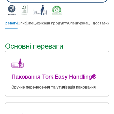
 переваги
Опис
Специфікації продукту
Специфікації доставки
Re
Основні переваги
Паковання Tork Easy Handling®
Зручне перенесення та утилізація паковання