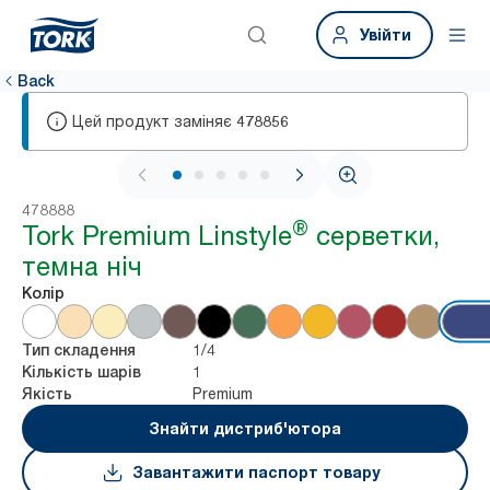
Увійти
Back
Цей продукт заміняє
478856
1 / 5
478888
®
Tork Premium Linstyle
серветки,
темна ніч
Колір
1/4
Тип складення
1
Кількість шарів
Premium
Якість
Знайти дистриб'ютора
Завантажити паспорт товару