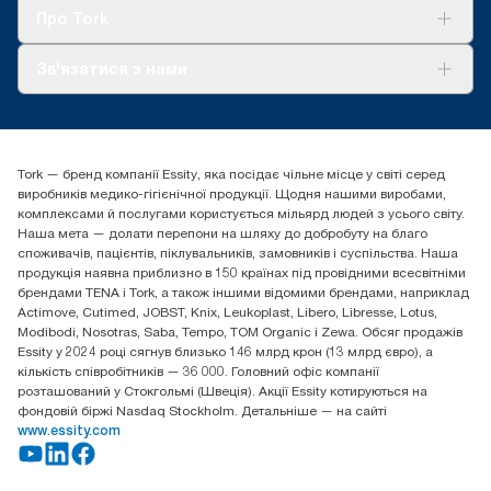
Tork Clean Care
AD-a-Glance
Про Tork
Про нас
Зв'язатися з нами
Історії успіху
tork.ua@essity.com
(+38) 044 490 55 66
Знайти дистриб'ютора
Tork — бренд компанії Essity, яка посідає чільне місце у світі серед
Essity Україна
виробників медико-гігієнічної продукції. Щодня нашими виробами,
04071 м. Київ, вул. Григорія Сковороди 19,
комплексами й послугами користується мільярд людей з усього світу.
Тел. +38 044 490 55 66
Наша мета — долати перепони на шляху до добробуту на благо
споживачів, пацієнтів, піклувальників, замовників і суспільства. Наша
продукція наявна приблизно в 150 країнах під провідними всесвітніми
брендами TENA і Tork, а також іншими відомими брендами, наприклад
Actimove, Cutimed, JOBST, Knix, Leukoplast, Libero, Libresse, Lotus,
Modibodi, Nosotras, Saba, Tempo, TOM Organic і Zewa. Обсяг продажів
Essity у 2024 році сягнув близько 146 млрд крон (13 млрд євро), а
кількість співробітників — 36 000. Головний офіс компанії
розташований у Стокгольмі (Швеція). Акції Essity котируються на
фондовій біржі Nasdaq Stockholm. Детальніше — на сайті
www.essity.com