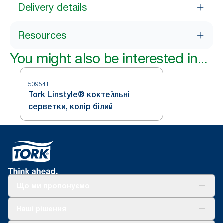
Delivery details
Resources
You might also be interested in...
509541
Tork Linstyle® коктейльні
серветки, колір білий
Що ми пропонуємо
Рішення
Наші рішення
Сталий розвиток