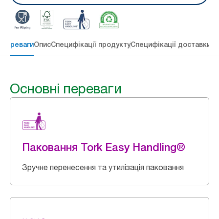
 переваги
Опис
Специфікації продукту
Специфікації доставки
Re
Основні переваги
Паковання Tork Easy Handling®
Зручне перенесення та утилізація паковання