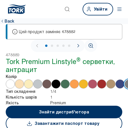
Увійти
Back
Цей продукт заміняє
478882
1 / 5
478889
®
Tork Premium Linstyle
серветки,
антрацит
Колір
1/4
Тип складення
1
Кількість шарів
Premium
Якість
Знайти дистриб'ютора
Завантажити паспорт товару