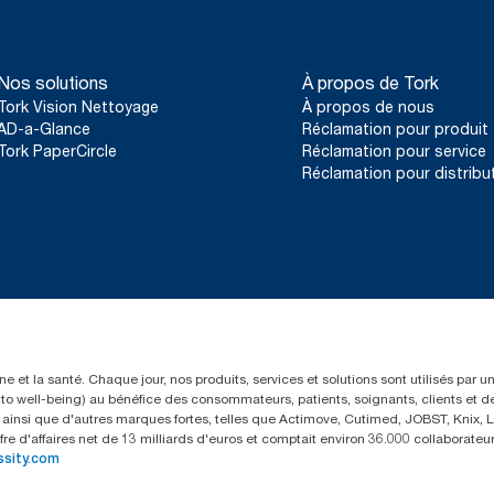
Nos solutions
À propos de Tork
Tork Vision Nettoyage
À propos de nous
AD-a-Glance
Réclamation pour produit
Tork PaperCircle
Réclamation pour service
Réclamation pour distribu
e et la santé. Chaque jour, nos produits, services et solutions sont utilisés par 
rs to well-being) au bénéfice des consommateurs, patients, soignants, clients et d
insi que d'autres marques fortes, telles que Actimove, Cutimed, JOBST, Knix, Le
fre d'affaires net de 13 milliards d'euros et comptait environ 36.000 collaborat
ssity.com