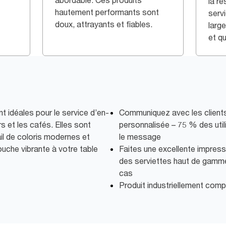
abordable. Ces produits
la r
hautement performants sont
serv
doux, attrayants et fiables.
larg
et qu
t idéales pour le service d’en-
Communiquez avec les clients 
s et les cafés. Elles sont
personnalisée – 75 % des utili
il de coloris modernes et
le message
ouche vibrante à votre table
Faites une excellente impressi
des serviettes haut de gamm
cas
Produit industriellement com