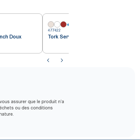
+
7
477422
4
unch Doux
Tork Serviette Lunch bordeaux
z vous assurer que le produit n’a
déchets ou des conditions
nature.