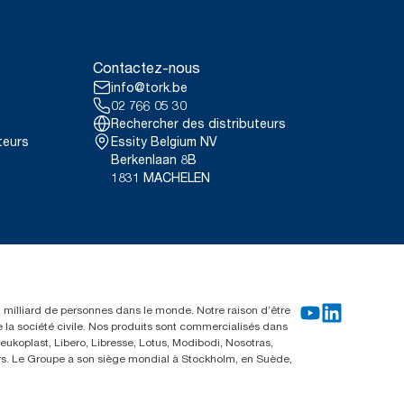
Contactez-nous
info@tork.be
02 766 05 30
Rechercher des distributeurs
teurs
Essity Belgium NV
Berkenlaan 8B
1831 MACHELEN
un milliard de personnes dans le monde. Notre raison d’être
e la société civile. Nos produits sont commercialisés dans
ukoplast, Libero, Libresse, Lotus, Modibodi, Nosotras,
eurs. Le Groupe a son siège mondial à Stockholm, en Suède,