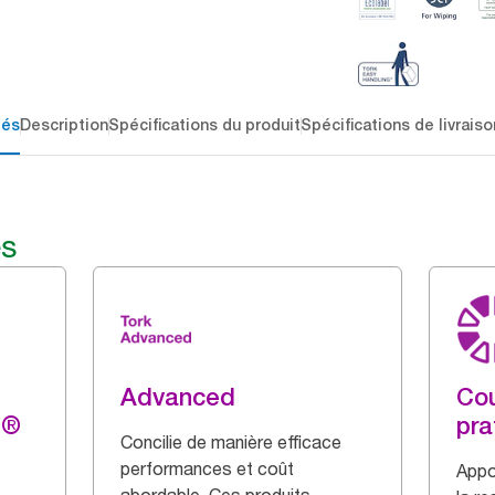
lés
Description
Spécifications du produit
Spécifications de livraiso
és
Advanced
Cou
g®
pra
Concilie de manière efficace
performances et coût
Appo