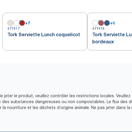
+
7
+
6
477417
477418
Tork Serviette Lunch coquelicot
Tork Serviette L
bordeaux
 jeter le produit, veuillez contrôler les restrictions locales. Veuille
vec des substances dangereuses ou non compostables. Le flux des 
la nourriture et les déchets d’origine animale. Ne pas jeter dans la 