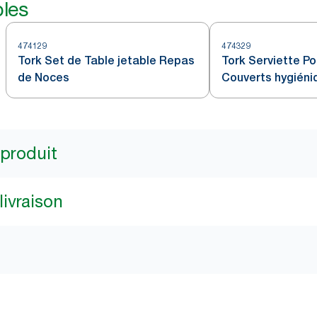
bles
474129
474329
Tork Set de Table jetable Repas
Tork Serviette P
de Noces
Couverts hygiéni
 produit
livraison