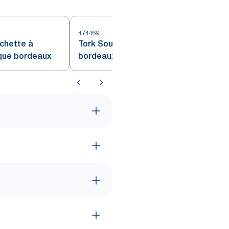
474469
4
ochette à
Tork Sous-verre rond en Papier
que bordeaux
bordeaux