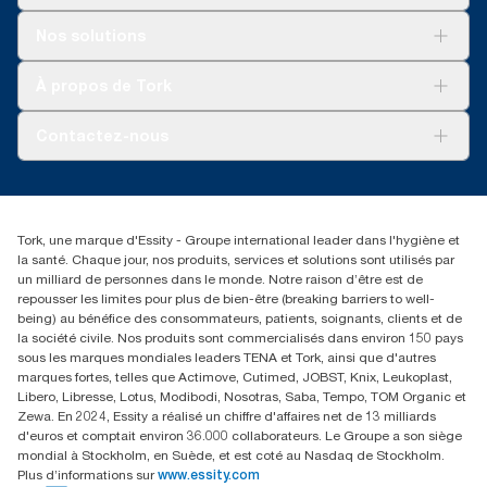
Solutions
Nos solutions
Développement durable
Tork Clean Care
Tork Vision Nettoyage
À propos de Tork
AD-a-Glance
Tork PaperCircle
À propos de nous
Contactez-nous
Réclamation pour produit
Réclamation pour service
info@tork.be
Réclamation pour distributeurs
02 766 05 30
Rechercher des distributeurs
Tork, une marque d'Essity - Groupe international leader dans l'hygiène et
Essity Belgium NV
la santé. Chaque jour, nos produits, services et solutions sont utilisés par
Berkenlaan 8B
un milliard de personnes dans le monde. Notre raison d’être est de
1831 MACHELEN
repousser les limites pour plus de bien-être (breaking barriers to well-
being) au bénéfice des consommateurs, patients, soignants, clients et de
la société civile. Nos produits sont commercialisés dans environ 150 pays
sous les marques mondiales leaders TENA et Tork, ainsi que d'autres
marques fortes, telles que Actimove, Cutimed, JOBST, Knix, Leukoplast,
Libero, Libresse, Lotus, Modibodi, Nosotras, Saba, Tempo, TOM Organic et
Zewa. En 2024, Essity a réalisé un chiffre d'affaires net de 13 milliards
d'euros et comptait environ 36.000 collaborateurs. Le Groupe a son siège
mondial à Stockholm, en Suède, et est coté au Nasdaq de Stockholm.
Plus d’informations sur
www.essity.com