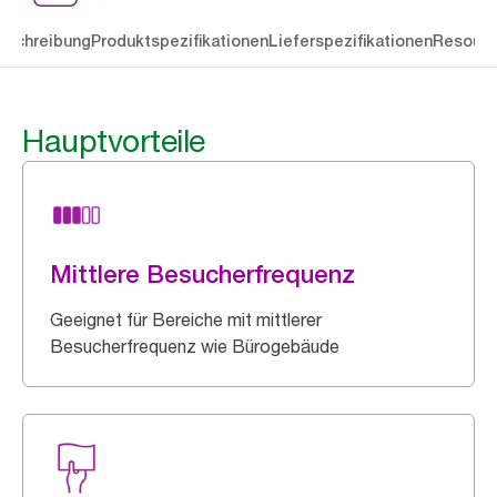
eschreibung
Produktspezifikationen
Lieferspezifikationen
Resourc
Hauptvorteile
Mittlere Besucherfrequenz
Geeignet für Bereiche mit mittlerer
Besucherfrequenz wie Bürogebäude