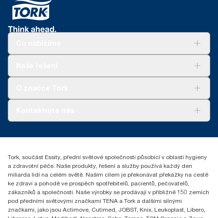
Co nabízíme
Řešení
Naše řešení
Udržitelnost
Tork Clean Care
Tork Vision Cleaning
O značce Tork
AD-a-Glance
Tork PaperCircle
O nás
Kontaktujte nás
Úspěšné příběhy
+420 221 706 111
reception.prague@essity.com
Essity Czech Republic s.r.o.
Tork, součást Essity, přední světové společnosti působící v oblasti hygieny
Praha 8, Karlin, Sokolovská 100/94
a zdravotní péče. Naše produkty, řešení a služby používá každý den
186 00 Česká republika
miliarda lidí na celém světě. Naším cílem je překonávat překážky na cestě
ke zdraví a pohodě ve prospěch spotřebitelů, pacientů, pečovatelů,
zákazníků a společnosti. Naše výrobky se prodávají v přibližně 150 zemích
pod předními světovými značkami TENA a Tork a dalšími silnými
značkami, jako jsou Actimove, Cutimed, JOBST, Knix, Leukoplast, Libero,