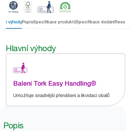
avní výhody
Popis
Specifikace produktů
Specifikace dodání
Resour
Hlavní výhody
Balení Tork Easy Handling®
Umožňuje snadnější přenášení a likvidaci obalů
Popis