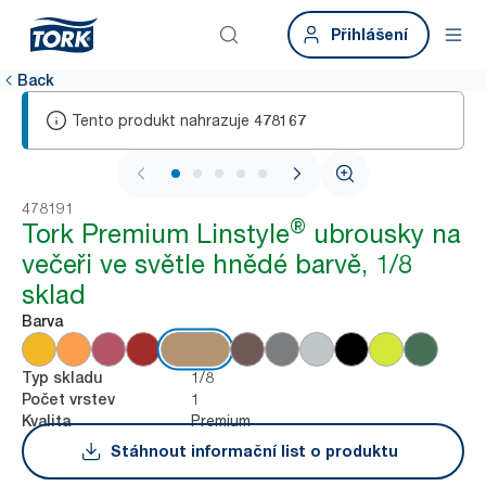
Přihlášení
Back
Tento produkt nahrazuje
478167
1 / 5
478191
®
Tork Premium Linstyle
ubrousky na
večeři ve světle hnědé barvě, 1/8
sklad
Barva
1/8
Typ skladu
1
Počet vrstev
Premium
Kvalita
Stáhnout informační list o produktu