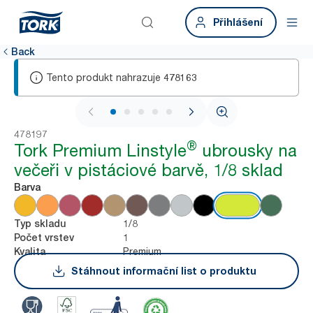
Přihlášení
Back
Tento produkt nahrazuje
478163
1 / 5
478197
®
Tork Premium Linstyle
ubrousky na
večeři v pistáciové barvě, 1/8 sklad
Barva
1/8
Typ skladu
1
Počet vrstev
Premium
Kvalita
Stáhnout informační list o produktu