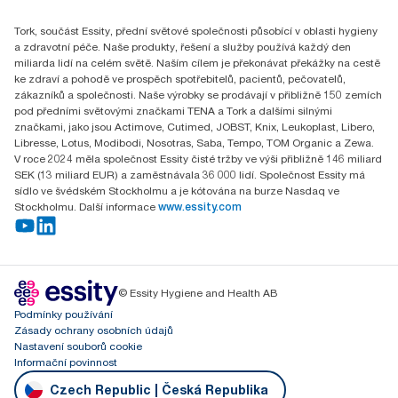
Essity Czech Republic s.r.o.
Tork, součást Essity, přední světové společnosti působící v oblasti hygieny
Praha 8, Karlin, Sokolovská 100/94
a zdravotní péče. Naše produkty, řešení a služby používá každý den
186 00 Česká republika
miliarda lidí na celém světě. Naším cílem je překonávat překážky na cestě
ke zdraví a pohodě ve prospěch spotřebitelů, pacientů, pečovatelů,
zákazníků a společnosti. Naše výrobky se prodávají v přibližně 150 zemích
pod předními světovými značkami TENA a Tork a dalšími silnými
značkami, jako jsou Actimove, Cutimed, JOBST, Knix, Leukoplast, Libero,
Libresse, Lotus, Modibodi, Nosotras, Saba, Tempo, TOM Organic a Zewa.
V roce 2024 měla společnost Essity čisté tržby ve výši přibližně 146 miliard
SEK (13 miliard EUR) a zaměstnávala 36 000 lidí. Společnost Essity má
sídlo ve švédském Stockholmu a je kótována na burze Nasdaq ve
Stockholmu. Další informace
www.essity.com
© Essity Hygiene and Health AB
Podmínky používání
Zásady ochrany osobních údajů
Nastavení souborů cookie
Informační povinnost
Czech Republic | Česká Republika