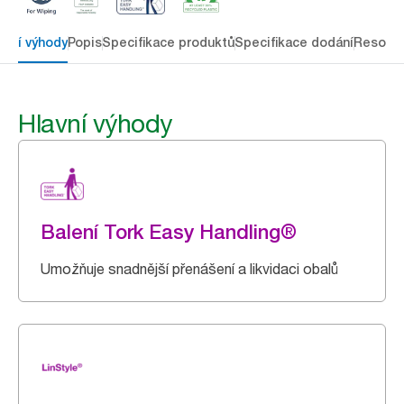
avní výhody
Popis
Specifikace produktů
Specifikace dodání
Resour
Hlavní výhody
Balení Tork Easy Handling®
Umožňuje snadnější přenášení a likvidaci obalů