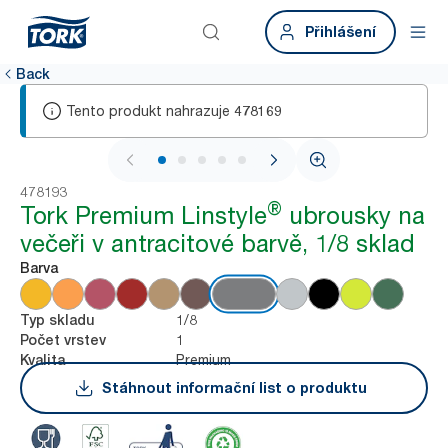
Přihlášení
Back
Tento produkt nahrazuje
478169
1 / 5
478193
®
Tork Premium Linstyle
ubrousky na
večeři v antracitové barvě, 1/8 sklad
Barva
1/8
Typ skladu
1
Počet vrstev
Premium
Kvalita
Stáhnout informační list o produktu