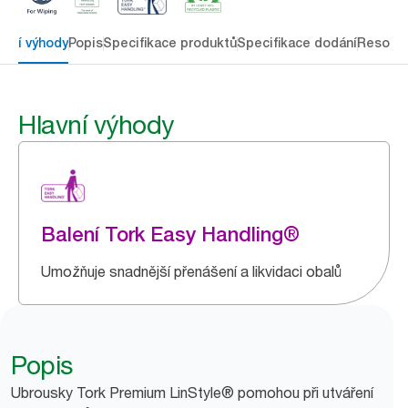
avní výhody
Popis
Specifikace produktů
Specifikace dodání
Resour
Hlavní výhody
Balení Tork Easy Handling®
Umožňuje snadnější přenášení a likvidaci obalů
Popis
Ubrousky Tork Premium LinStyle® pomohou při utváření