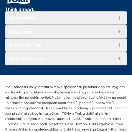
Co nabízíme
Řešení
Naše řešení
Udržitelnost
Tork Clean Care
Tork Vision Cleaning
O značce Tork
AD-a-Glance
Tork PaperCircle
O nás
Kontaktujte nás
Úspěšné příběhy
+420 221 706 111
reception.prague@essity.com
Essity Czech Republic s.r.o.
Tork, součást Essity, přední světové společnosti působící v oblasti hygieny
Praha 8, Karlin, Sokolovská 100/94
a zdravotní péče. Naše produkty, řešení a služby používá každý den
186 00 Česká republika
miliarda lidí na celém světě. Naším cílem je překonávat překážky na cestě
ke zdraví a pohodě ve prospěch spotřebitelů, pacientů, pečovatelů,
zákazníků a společnosti. Naše výrobky se prodávají v přibližně 150 zemích
pod předními světovými značkami TENA a Tork a dalšími silnými
značkami, jako jsou Actimove, Cutimed, JOBST, Knix, Leukoplast, Libero,
Libresse, Lotus, Modibodi, Nosotras, Saba, Tempo, TOM Organic a Zewa.
V roce 2024 měla společnost Essity čisté tržby ve výši přibližně 146 miliard