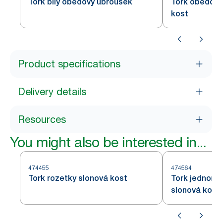
Tork bílý obědový ubrousek
Tork obědový
kost
Product specifications
Delivery details
Resources
You might also be interested in...
474455
474564
Tork rozetky slonová kost
Tork jednoráz
slonová kost