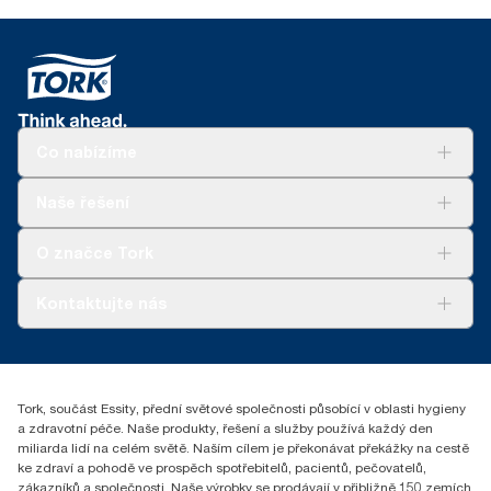
Co nabízíme
Řešení
Naše řešení
Udržitelnost
Tork Clean Care
Tork Vision Cleaning
O značce Tork
AD-a-Glance
Tork PaperCircle
O nás
Kontaktujte nás
Úspěšné příběhy
+420 221 706 111
reception.prague@essity.com
Essity Czech Republic s.r.o.
Tork, součást Essity, přední světové společnosti působící v oblasti hygieny
Praha 8, Karlin, Sokolovská 100/94
a zdravotní péče. Naše produkty, řešení a služby používá každý den
186 00 Česká republika
miliarda lidí na celém světě. Naším cílem je překonávat překážky na cestě
ke zdraví a pohodě ve prospěch spotřebitelů, pacientů, pečovatelů,
zákazníků a společnosti. Naše výrobky se prodávají v přibližně 150 zemích