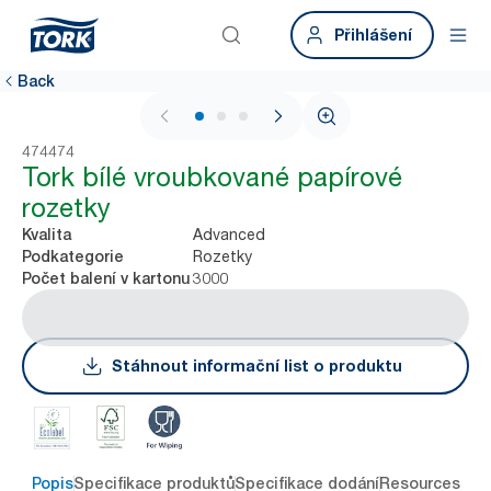
Přihlášení
Back
1 / 3
474474
Tork bílé vroubkované papírové
rozetky
Advanced
Kvalita
Rozetky
Podkategorie
3000
Počet balení v kartonu
Stáhnout informační list o produktu
Popis
Specifikace produktů
Specifikace dodání
Resources