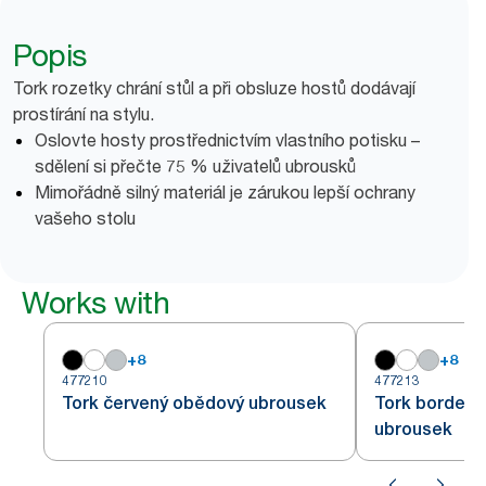
Popis
Tork rozetky chrání stůl a při obsluze hostů dodávají
prostírání na stylu.
Oslovte hosty prostřednictvím vlastního potisku –
sdělení si přečte 75 % uživatelů ubrousků
Mimořádně silný materiál je zárukou lepší ochrany
vašeho stolu
Works with
+
8
+
8
477210
477213
Tork červený obědový ubrousek
Tork bordea
ubrousek