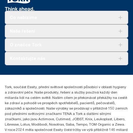
Co nabízíme
Řešení
Naše řešení
Udržitelnost
Tork Clean Care
Tork Vision Cleaning
O značce Tork
AD-a-Glance
Tork PaperCircle
O nás
Kontaktujte nás
Úspěšné příběhy
+420 221 706 111
reception.prague@essity.com
Essity Czech Republic s.r.o.
Tork, součást Essity, přední světové společnosti působící v oblasti hygieny
Praha 8, Karlin, Sokolovská 100/94
a zdravotní péče. Naše produkty, řešení a služby používá každý den
186 00 Česká republika
miliarda lidí na celém světě. Naším cílem je překonávat překážky na cestě
ke zdraví a pohodě ve prospěch spotřebitelů, pacientů, pečovatelů,
zákazníků a společnosti. Naše výrobky se prodávají v přibližně 150 zemích
pod předními světovými značkami TENA a Tork a dalšími silnými
značkami, jako jsou Actimove, Cutimed, JOBST, Knix, Leukoplast, Libero,
Libresse, Lotus, Modibodi, Nosotras, Saba, Tempo, TOM Organic a Zewa.
V roce 2024 měla společnost Essity čisté tržby ve výši přibližně 146 miliard