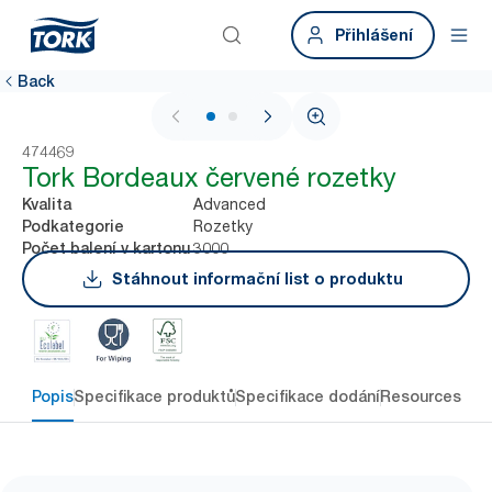
Přihlášení
Back
1 / 2
474469
Tork Bordeaux červené rozetky
Advanced
Kvalita
Rozetky
Podkategorie
3000
Počet balení v kartonu
Stáhnout informační list o produktu
Popis
Specifikace produktů
Specifikace dodání
Resources