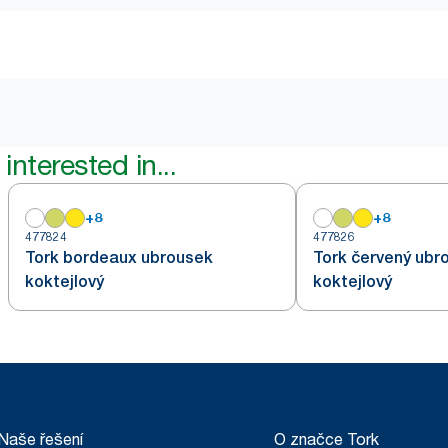
interested in...
+
8
+
8
477824
477826
Tork bordeaux ubrousek
Tork červený ubr
koktejlový
koktejlový
Naše řešení
O značce Tork