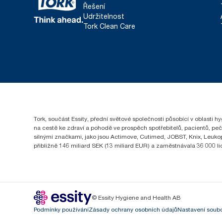
Řešení
Udržitelnost
Tork Clean Care
Tork, součást Essity, přední světové společnosti působící v oblasti 
na cestě ke zdraví a pohodě ve prospěch spotřebitelů, pacientů, pe
silnými značkami, jako jsou Actimove, Cutimed, JOBST, Knix, Leukopl
přibližně 146 miliard SEK (13 miliard EUR) a zaměstnávala 36 000 
© Essity Hygiene and Health AB
Podmínky používání
Zásady ochrany osobních údajů
Nastavení soubo