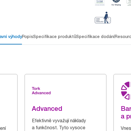
avní výhody
Popis
Specifikace produktů
Specifikace dodání
Resour
Advanced
Bar
a p
Efektivně vyvažují náklady
a funkčnost. Tyto vysoce
ení
Vnes