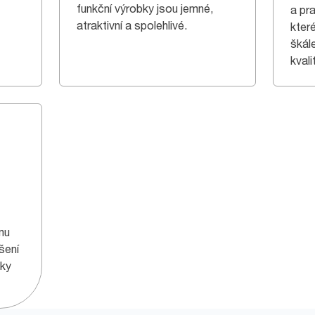
funkční výrobky jsou jemné,
a pr
atraktivní a spolehlivé.
kter
škále
kvali
mu
šení
tky