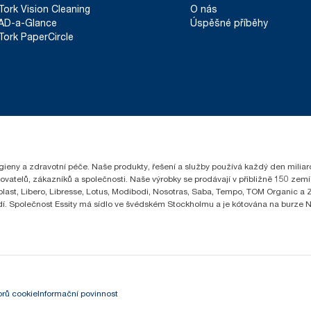
Tork Vision Cleaning
O nás
AD-a-Glance
Úspěšné příběhy
Tork PaperCircle
hygieny a zdravotní péče. Naše produkty, řešení a služby používá každý den milia
čovatelů, zákazníků a společnosti. Naše výrobky se prodávají v přibližně 150 z
ast, Libero, Libresse, Lotus, Modibodi, Nosotras, Saba, Tempo, TOM Organic a Ze
lidí. Společnost Essity má sídlo ve švédském Stockholmu a je kótována na burze
rů cookie
Informační povinnost