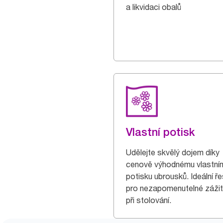
a likvidaci obalů
Vlastní potisk
Udělejte skvělý dojem díky
cenově výhodnému vlastní
potisku ubrousků. Ideální ře
pro nezapomenutelné záži
při stolování.