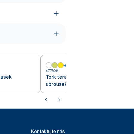
+
8
477838
4
ousek
Tork terakota koktejlový
ubrousek
Kontaktujte nás