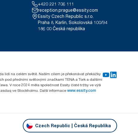
+420 221 706 111
reception.prague@essity.com
Essity Czech Republic s.r.o.
Praha 8, Karlin, Sokolovská 100/94
186 00 Česká republika
rda lidí na celém světě. Naším cílem je překonávat překážky
emích pod předními světovými značkami TENA a Tork a dalšími
wa. V roce 2024 měla společnost Essity čisté tržby ve výši
 Nasdaq ve Stockholmu. Další informace
www.essity.com
Czech Republic | Česká Republika