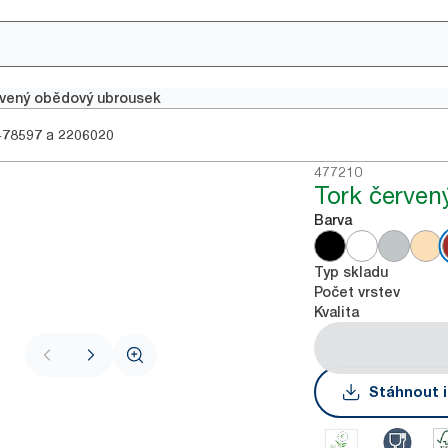
rvený obědový ubrousek
a
478597
2206020
477210
Tork červen
Barva
Typ skladu
Počet vrstev
Kvalita
Stáhnout i