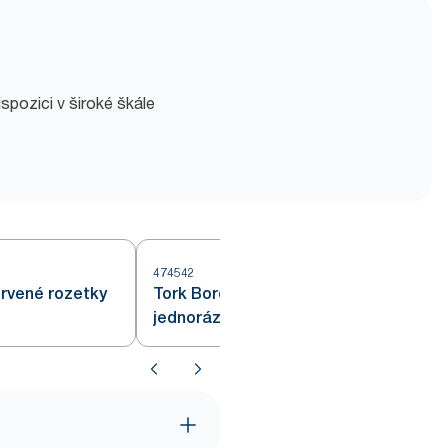
spozici v široké škále
474542
rvené rozetky
Tork Bordeaux červené
jednorázové prostírání