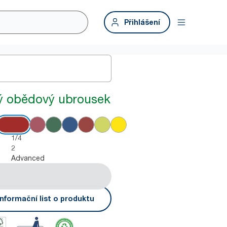
Přihlášení
ý obědový ubrousek
1/4
2
Advanced
nformační list o produktu