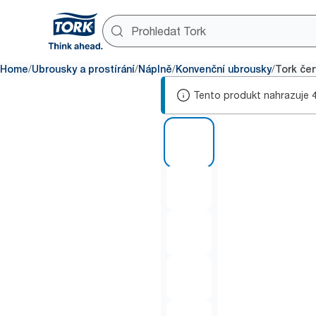
/
/
/
/
Home
Ubrousky a prostírání
Náplně
Konvenční ubrousky
Tork če
Tento produkt nahrazuje
1 of 6