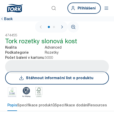
Přihlášení
Back
1 / 2
474455
Tork rozetky slonová kost
Advanced
Kvalita
Rozetky
Podkategorie
3000
Počet balení v kartonu
Stáhnout informační list o produktu
Popis
Specifikace produktů
Specifikace dodání
Resources