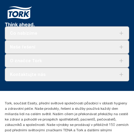
Co nabízíme
Řešení
Naše řešení
Udržitelnost
Tork Clean Care
Tork Vision Cleaning
O značce Tork
AD-a-Glance
Tork PaperCircle
O nás
Kontaktujte nás
Úspěšné příběhy
+420 221 706 111
reception.prague@essity.com
Essity Czech Republic s.r.o.
Tork, součást Essity, přední světové společnosti působící v oblasti hygieny
Praha 8, Karlin, Sokolovská 100/94
a zdravotní péče. Naše produkty, řešení a služby používá každý den
186 00 Česká republika
miliarda lidí na celém světě. Naším cílem je překonávat překážky na cestě
ke zdraví a pohodě ve prospěch spotřebitelů, pacientů, pečovatelů,
zákazníků a společnosti. Naše výrobky se prodávají v přibližně 150 zemích
pod předními světovými značkami TENA a Tork a dalšími silnými