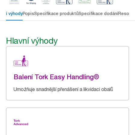
avní výhody
Popis
Specifikace produktů
Specifikace dodání
Resour
Hlavní výhody
Balení Tork Easy Handling®
Umožňuje snadnější přenášení a likvidaci obalů