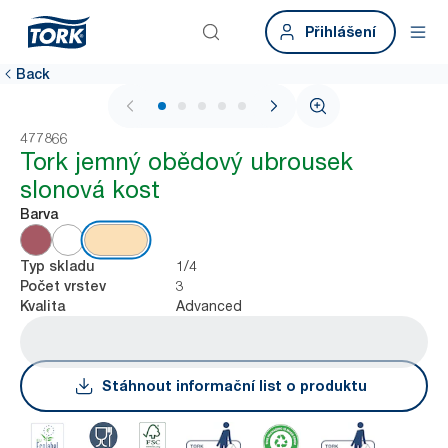
Přihlášení
Back
1 / 5
477866
Tork jemný obědový ubrousek
slonová kost
Barva
1/4
Typ skladu
3
Počet vrstev
Advanced
Kvalita
Stáhnout informační list o produktu