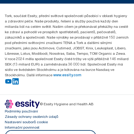
reception.prague@essity.com
Essity Czech Republic s.r.o.
Tork, součást Essity, přední světové společnosti působící v oblasti hygieny
Praha 8, Karlin, Sokolovská 100/94
a zdravotní péče. Naše produkty, řešení a služby používá každý den
186 00 Česká republika
miliarda lidí na celém světě. Naším cílem je překonávat překážky na cestě
ke zdraví a pohodě ve prospěch spotřebitelů, pacientů, pečovatelů,
zákazníků a společnosti. Naše výrobky se prodávají v přibližně 150 zemích
pod předními světovými značkami TENA a Tork a dalšími silnými
značkami, jako jsou Actimove, Cutimed, JOBST, Knix, Leukoplast, Libero,
Libresse, Lotus, Modibodi, Nosotras, Saba, Tempo, TOM Organic a Zewa.
V roce 2024 měla společnost Essity čisté tržby ve výši přibližně 146 miliard
SEK (13 miliard EUR) a zaměstnávala 36 000 lidí. Společnost Essity má
sídlo ve švédském Stockholmu a je kótována na burze Nasdaq ve
Stockholmu. Další informace
www.essity.com
© Essity Hygiene and Health AB
Podmínky používání
Zásady ochrany osobních údajů
Nastavení souborů cookie
Informační povinnost