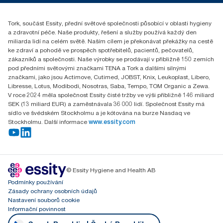
reception.prague@essity.com
Essity Czech Republic s.r.o.
Tork, součást Essity, přední světové společnosti působící v oblasti hygieny
Praha 8, Karlin, Sokolovská 100/94
a zdravotní péče. Naše produkty, řešení a služby používá každý den
186 00 Česká republika
miliarda lidí na celém světě. Naším cílem je překonávat překážky na cestě
ke zdraví a pohodě ve prospěch spotřebitelů, pacientů, pečovatelů,
zákazníků a společnosti. Naše výrobky se prodávají v přibližně 150 zemích
pod předními světovými značkami TENA a Tork a dalšími silnými
značkami, jako jsou Actimove, Cutimed, JOBST, Knix, Leukoplast, Libero,
Libresse, Lotus, Modibodi, Nosotras, Saba, Tempo, TOM Organic a Zewa.
V roce 2024 měla společnost Essity čisté tržby ve výši přibližně 146 miliard
SEK (13 miliard EUR) a zaměstnávala 36 000 lidí. Společnost Essity má
sídlo ve švédském Stockholmu a je kótována na burze Nasdaq ve
Stockholmu. Další informace
www.essity.com
© Essity Hygiene and Health AB
Podmínky používání
Zásady ochrany osobních údajů
Nastavení souborů cookie
Informační povinnost