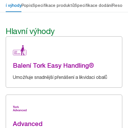
avní výhody
Popis
Specifikace produktů
Specifikace dodání
Resour
Hlavní výhody
Balení Tork Easy Handling®
Umožňuje snadnější přenášení a likvidaci obalů
Advanced