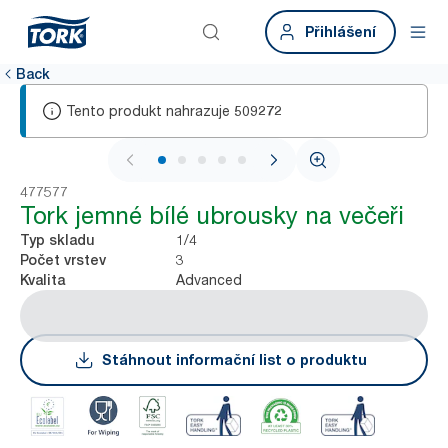
Přihlášení
Back
Tento produkt nahrazuje
509272
1 / 6
477577
Tork jemné bílé ubrousky na večeři
1/4
Typ skladu
3
Počet vrstev
Advanced
Kvalita
Stáhnout informační list o produktu