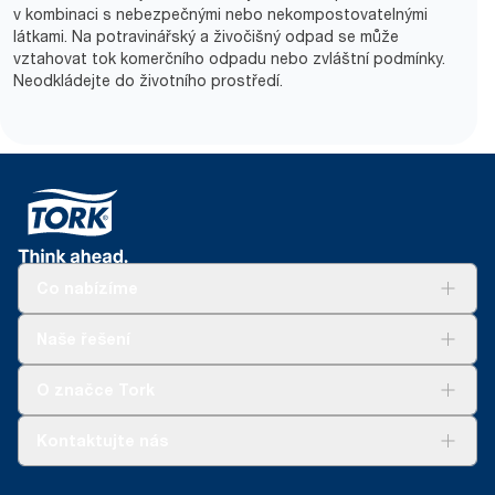
v kombinaci s nebezpečnými nebo nekompostovatelnými
látkami. Na potravinářský a živočišný odpad se může
vztahovat tok komerčního odpadu nebo zvláštní podmínky.
Neodkládejte do životního prostředí.
Co nabízíme
Řešení
Naše řešení
Udržitelnost
Tork Clean Care
Tork Vision Cleaning
O značce Tork
AD-a-Glance
Tork PaperCircle
O nás
Kontaktujte nás
Úspěšné příběhy
+420 221 706 111