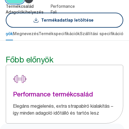
Performance
Termékcsalád
Fali
Adagolókihelyezés
Termékadatlap letöltése
lőnyök
Megnevezés
Termékspecifikációk
Szállítási specifikációk
L
Főbb előnyök
Performance termékcsalád
Elegáns megjelenés, extra strapabíró kialakítás –
így minden adagoló időtálló és tartós lesz