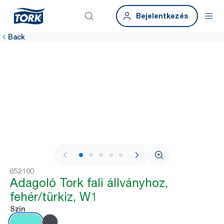
Bejelentkezés
Back
1 / 8
652100
Adagoló Tork fali állványhoz,
fehér/türkiz, W1
Szín