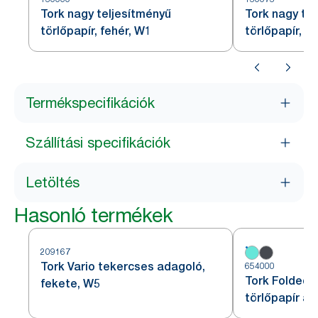
Tork nagy teljesítményű
Tork nagy te
törlőpapír, fehér, W1
törlőpapír, k
Termékspecifikációk
Szállítási specifikációk
Letöltés
Hasonló termékek
209167
Tork Vario tekercses adagoló,
654000
Tork Folded 
fekete, W5
törlőpapír ad
W4