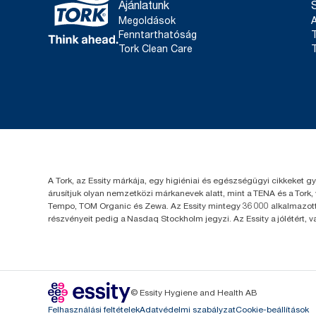
Ajánlatunk
Megoldások
Fenntarthatóság
T
Tork Clean Care
T
A Tork, az Essity márkája, egy higiéniai és egészségügyi cikkeket g
árusítjuk olyan nemzetközi márkanevek alatt, mint a TENA és a Tork,
Tempo, TOM Organic és Zewa. Az Essity mintegy 36 000 alkalmazotta
részvényeit pedig a Nasdaq Stockholm jegyzi. Az Essity a jólétért, 
© Essity Hygiene and Health AB
Felhasználási feltételek
Adatvédelmi szabályzat
Cookie-beállítások