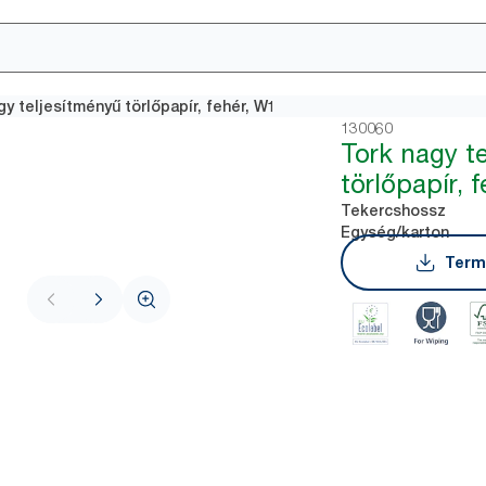
gy teljesítményű törlőpapír, fehér, W1
130060
Tork nagy t
törlőpapír, 
Tekercshossz
Egység/karton
Term