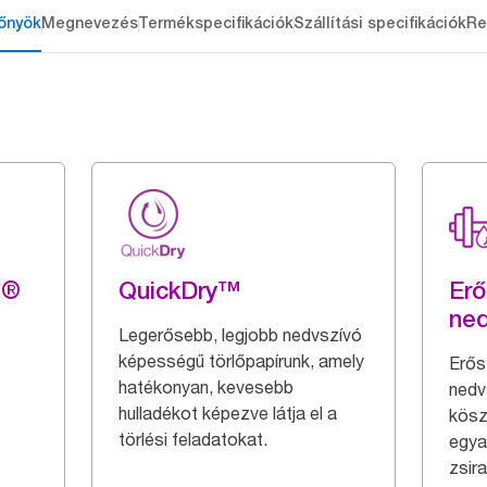
őnyök
Megnevezés
Termékspecifikációk
Szállítási specifikációk
Re
g®
QuickDry™
Erő
ne
Legerősebb, legjobb nedvszívó
képességű törlőpapírunk, amely
Erős
hatékonyan, kevesebb
nedv
hulladékot képezve látja el a
kösz
törlési feladatokat.
egya
zsir