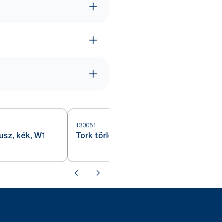
130051
1
lusz, kék, W1
Tork törlőpapír plusz, kék, W1