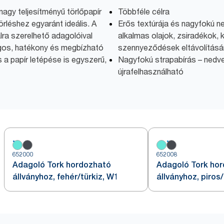
nagy teljesítményű törlőpapír
Többféle célra
örléshez egyaránt ideális. A
Erős textúrája és nagyfokú n
lra szerelhető adagolóival
alkalmas olajok, zsiradékok,
gos, hatékony és megbízható
szennyeződések eltávolításá
 a papír letépése is egyszerű,
Nagyfokú strapabírás – nedve
újrafelhasználható
652000
652008
Adagoló Tork hordozható
Adagoló Tork ho
állványhoz, fehér/türkiz, W1
állványhoz, piros