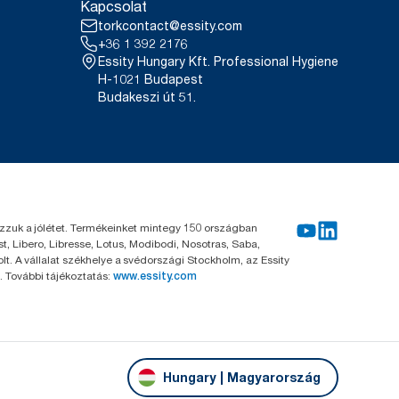
Kapcsolat
torkcontact@essity.com
+36 1 392 2176
Essity Hungary Kft. Professional Hygiene
H-1021 Budapest
Budakeszi út 51.
kozzuk a jólétet. Termékeinket mintegy 150 országban
, Libero, Libresse, Lotus, Modibodi, Nosotras, Saba,
. A vállalat székhelye a svédországi Stockholm, az Essity
 További tájékoztatás:
www.essity.com
Hungary | Magyarország