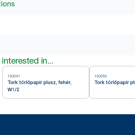
tions
interested in...
130041
130050
Tork törlőpapír plusz, fehér,
Tork törlőpapír p
W1/2