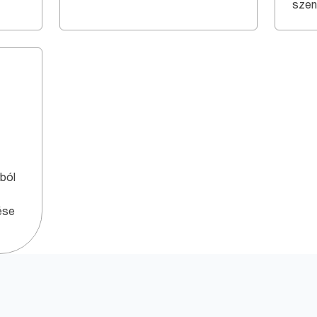
szen
ból
ése