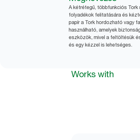
A kétrétegű, többfunkciós Tork 
folyadékok felitatására és kézt
papír a Tork hordozható vagy fa
használható, amelyek biztonsá
eszközök, mivel a feltöltésük és
és egy kézzel is lehetséges.
Works with