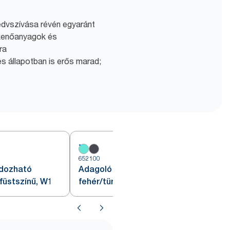
edvszívása révén egyaránt
 kenőanyagok és
ra
s állapotban is erős marad;
652100
6
rdozható
Adagoló Tork fali állványhoz,
/füstszínű, W1
fehér/türkiz, W1