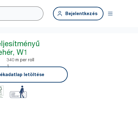
Bejelentkezés
eljesítményű
fehér, W1
340 m per roll
1
ékadatlap letöltése