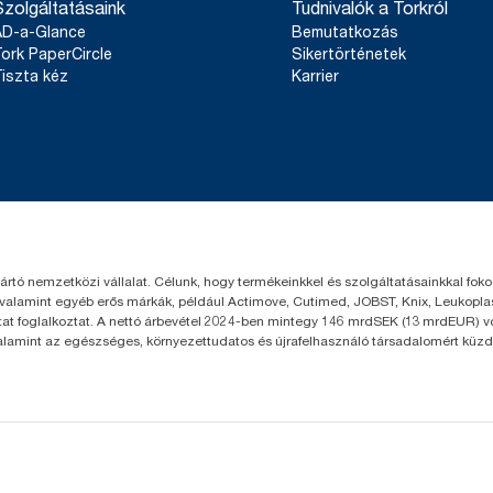
Szolgáltatásaink
Tudnivalók a Torkról
AD-a-Glance
Bemutatkozás
ork PaperCircle
Sikertörténetek
iszta kéz
Karrier
yártó nemzetközi vállalat. Célunk, hogy termékeinkkel és szolgáltatásainkkal fo
 valamint egyéb erős márkák, például Actimove, Cutimed, JOBST, Knix, Leukoplast
t foglalkoztat. A nettó árbevétel 2024-ben mintegy 146 mrdSEK (13 mrdEUR) volt
valamint az egészséges, környezettudatos és újrafelhasználó társadalomért küzd.