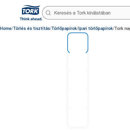
/
/
/
/
Home
Törlés és tisztítás
Törlőpapírok
Ipari törlőpapírok
Tork na
1 of 5