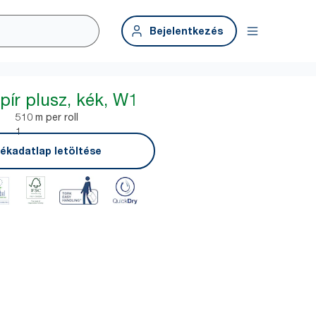
Bejelentkezés
pír plusz, kék, W1
510 m per roll
1
ékadatlap letöltése