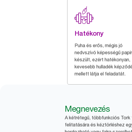
Hatékony
Puha és erős, mégis jó
nedvszívó képességű papír
készült, ezért hatékonyan,
kevesebb hulladék képződ
mellett látja el feladatát.
Megnevezés
A kétrétegű, többfunkciós Tork 
felitatására és kéztörléshez egy
hordozható vagy falra szerelhe