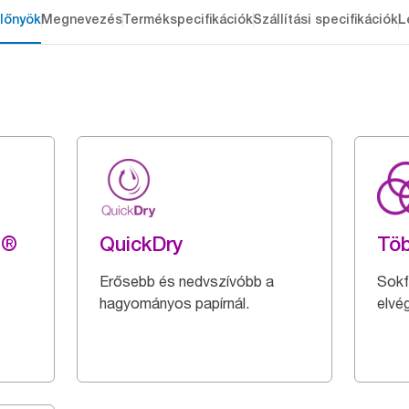
lőnyök
Megnevezés
Termékspecifikációk
Szállítási specifikációk
L
g®
QuickDry
Töb
Erősebb és nedvszívóbb a
Sokfé
hagyományos papírnál.
elvé