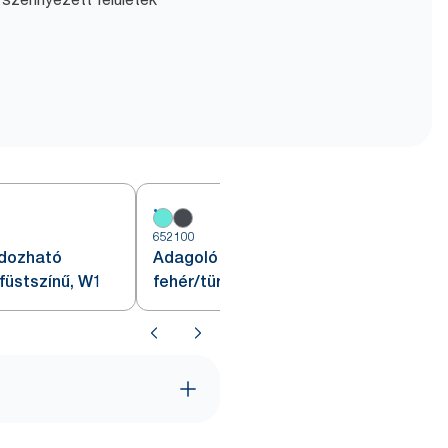
652100
6
rdozható
Adagoló Tork fali állványhoz,
/füstszínű, W1
fehér/türkiz, W1