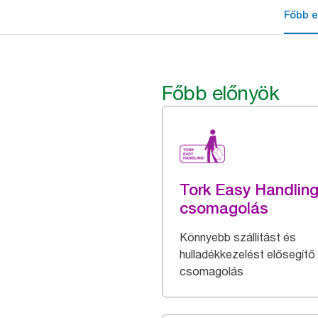
Főbb e
Főbb előnyök
Tork Easy Handlin
csomagolás
Könnyebb szállítást és
hulladékkezelést elősegítő
csomagolás