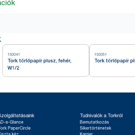
ációk
k
130041
130051
Tork törlőpapír plusz, fehér,
Tork törlőpapír p
W1/2
Szolgáltatásaink
Tudnivalók a Torkról
AD-a-Glance
Bemutatkozás
ork PaperCircle
Sikertörténetek
iszta kéz
Karrier