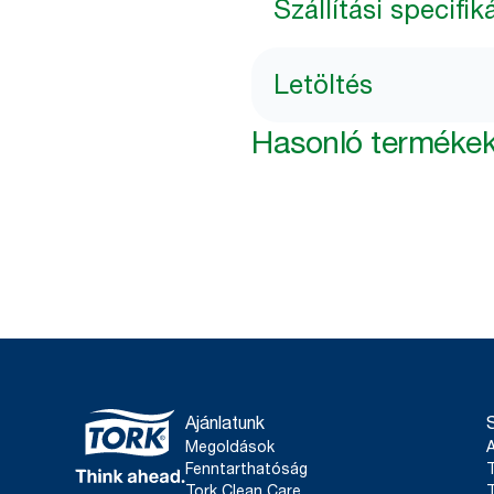
Szállítási specifik
Letöltés
Hasonló terméke
Ajánlatunk
Megoldások
Fenntarthatóság
T
Tork Clean Care
T