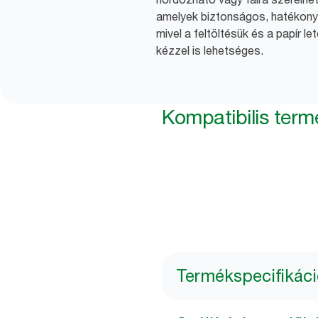
amelyek biztonságos, hatékon
mivel a feltöltésük és a papír l
kézzel is lehetséges.
Kompatibilis ter
Termékspecifikác