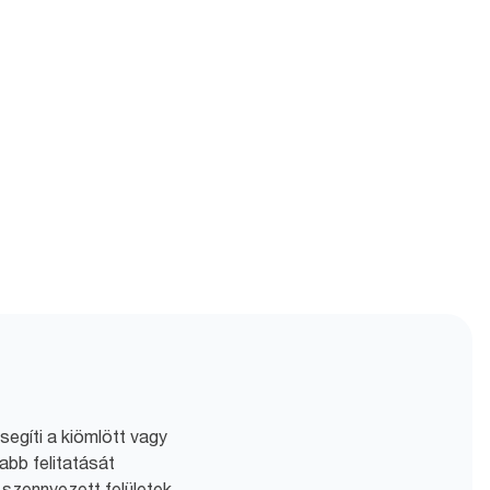
egíti a kiömlött vagy
abb felitatását
n szennyezett felületek