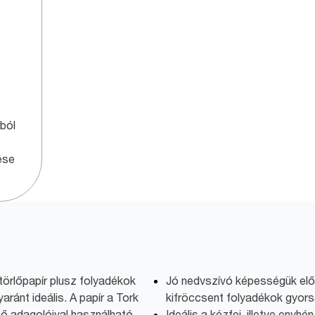
ból
ése
törlőpapír plusz folyadékok
Jó nedvszívó képességük elős
aránt ideális. A papír a Tork
kifröccsent folyadékok gyors
tő adagolóival használható,
Ideális a kézfej, illetve enyhé