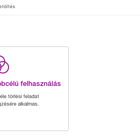
etöltés
bcélú felhasználás
le törlési feladat
gzésére alkalmas.