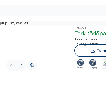
pír plusz, kék, W1
130050
Tork törlőpa
Tekercshossz
Egység/karton
Term