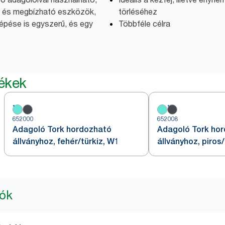
y és megbízható eszközök,
törléséhez
etépése is egyszerű, és egy
Többféle célra
mékek
652000
652008
Adagoló Tork hordozható
Adagoló Tork ho
állványhoz, fehér/türkiz, W1
állványhoz, piros
iók