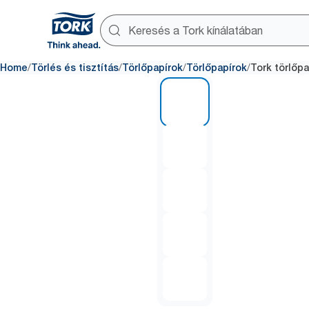
/
/
/
/
Home
Törlés és tisztítás
Törlőpapírok
Törlőpapírok
Tork törlőpa
1 of 5