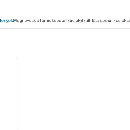
lőnyök
Megnevezés
Termékspecifikációk
Szállítási specifikációk
L