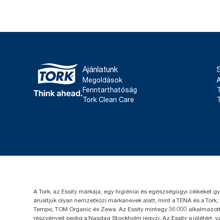
Ajánlatunk
Megoldások
Fenntarthatóság
T
Tork Clean Care
T
A Tork, az Essity márkája, egy higiéniai és egészségügyi cikkeket g
árusítjuk olyan nemzetközi márkanevek alatt, mint a TENA és a Tork,
Tempo, TOM Organic és Zewa. Az Essity mintegy 36 000 alkalmazotta
részvényeit pedig a Nasdaq Stockholm jegyzi. Az Essity a jólétért, 