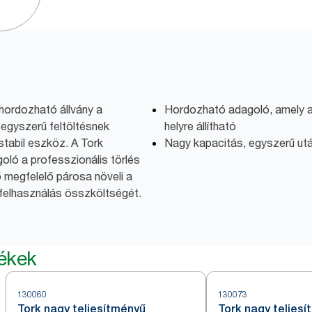
hordozható állvány a
Hordozható adagoló, amely a
egyszerű feltöltésnek
helyre állítható
tabil eszköz. A Tork
Nagy kapacitás, egyszerű utá
oló a professzionális törlés
ő megfelelő párosa növeli a
felhasználás összköltségét.
mékek
130060
130073
Tork nagy teljesítményű
Tork nagy teljes