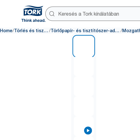
/
/
/
Home
Törlés és tisztítás
Törlőpapír- és tisztítószer-adagolók
1 of 7