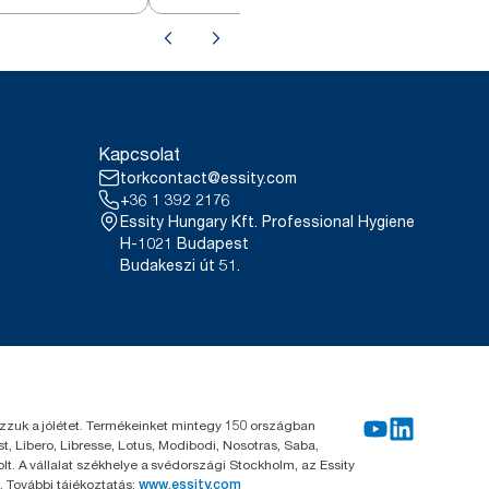
W4
Kapcsolat
torkcontact@essity.com
+36 1 392 2176
Essity Hungary Kft. Professional Hygiene
H-1021 Budapest
Budakeszi út 51.
kozzuk a jólétet. Termékeinket mintegy 150 országban
, Libero, Libresse, Lotus, Modibodi, Nosotras, Saba,
. A vállalat székhelye a svédországi Stockholm, az Essity
 További tájékoztatás:
www.essity.com