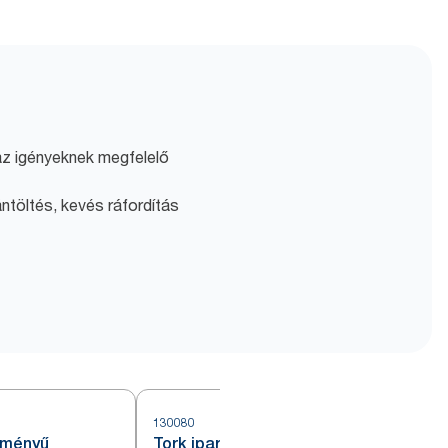
z igényeknek megfelelő
ntöltés, kevés ráfordítás
130080
4
ítményű
Tork ipari nagy teljesítményű