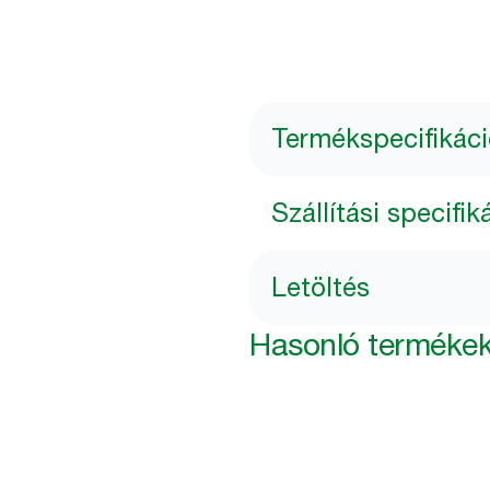
Termékspecifikác
Szállítási specifik
Letöltés
Hasonló terméke