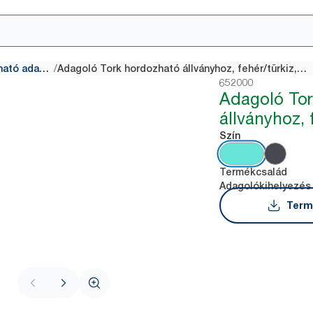
/
Mozgatható adagolók
Adagoló Tork hordozható állványhoz, fehér/türkiz, W1
652000
Adagoló To
állványhoz, 
Szín
Termékcsalád
Adagolókihelyezés
Term