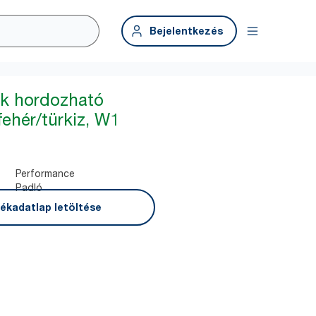
Bejelentkezés
rk hordozható
fehér/türkiz, W1
Performance
Padló
ékadatlap letöltése