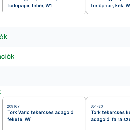
törlőpapír, fehér, W1
törlőpapír, kék, 
iók
ációk
k
209167
651420
Tork Vario tekercses adagoló,
Tork tekercses k
fekete, W5
adagoló, falra sz
fehér/türkiz, W6