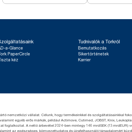
Szolgáltatásaink
Tudnivalók a Torkról
AD-a-Glance
Bemutatkozás
ork PaperCircle
Sikertörténetek
iszta kéz
Karrier
yártó nemzetközi vállalat. Célunk, hogy termékeinkkel és szolgáltatásainkkal fo
 valamint egyéb erős márkák, például Actimove, Cutimed, JOBST, Knix, Leukoplast
t foglalkoztat. A nettó árbevétel 2024-ben mintegy 146 mrdSEK (13 mrdEUR) volt
valamint az egészséges, környezettudatos és újrafelhasználó társadalomért küzd.