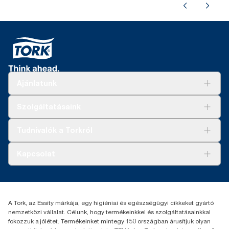
Ajánlatunk
Megoldások
Szolgáltatásaink
Fenntarthatóság
Tork Clean Care
AD-a-Glance
Tudnivalók a Torkról
Tork PaperCircle
Tiszta kéz
Bemutatkozás
Kapcsolat
Sikertörténetek
Karrier
torkcontact@essity.com
+36 1 392 2176
Essity Hungary Kft. Professional Hygiene
A Tork, az Essity márkája, egy higiéniai és egészségügyi cikkeket gyártó
H-1021 Budapest
nemzetközi vállalat. Célunk, hogy termékeinkkel és szolgáltatásainkkal
Budakeszi út 51.
fokozzuk a jólétet. Termékeinket mintegy 150 országban árusítjuk olyan