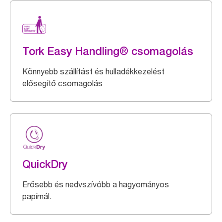
Tork Easy Handling® csomagolás
Könnyebb szállítást és hulladékkezelést
elősegítő csomagolás
QuickDry
Erősebb és nedvszívóbb a hagyományos
papírnál.