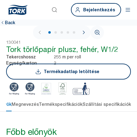
Bejelentkezés
Back
1 / 5
130041
Tork törlőpapír plusz, fehér, W1/2
255 m per roll
Tekercshossz
2
Egység/karton
Termékadatlap letöltése
őnyök
Megnevezés
Termékspecifikációk
Szállítási specifikációk
Re
Főbb előnyök