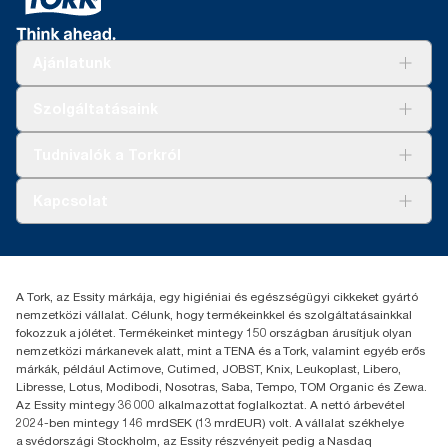
Ajánlatunk
Megoldások
Szolgáltatásaink
Fenntarthatóság
Tork Clean Care
AD-a-Glance
Tudnivalók a Torkról
Tork PaperCircle
Tiszta kéz
Bemutatkozás
Kapcsolat
Sikertörténetek
Karrier
torkcontact@essity.com
+36 1 392 2176
Essity Hungary Kft. Professional Hygiene
A Tork, az Essity márkája, egy higiéniai és egészségügyi cikkeket gyártó
H-1021 Budapest
nemzetközi vállalat. Célunk, hogy termékeinkkel és szolgáltatásainkkal
Budakeszi út 51.
fokozzuk a jólétet. Termékeinket mintegy 150 országban árusítjuk olyan
nemzetközi márkanevek alatt, mint a TENA és a Tork, valamint egyéb erős
márkák, például Actimove, Cutimed, JOBST, Knix, Leukoplast, Libero,
Libresse, Lotus, Modibodi, Nosotras, Saba, Tempo, TOM Organic és Zewa.
Az Essity mintegy 36 000 alkalmazottat foglalkoztat. A nettó árbevétel
2024-ben mintegy 146 mrdSEK (13 mrdEUR) volt. A vállalat székhelye
a svédországi Stockholm, az Essity részvényeit pedig a Nasdaq