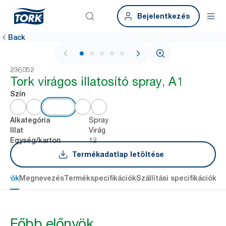
Bejelentkezés
Back
1 / 6
236052
Tork virágos illatosító spray, A1
Szín
Spray
Alkategória
Virág
Illat
12
Egység/karton
Termékadatlap letöltése
őnyök
Megnevezés
Termékspecifikációk
Szállítási specifikációk
Re
Főbb előnyök