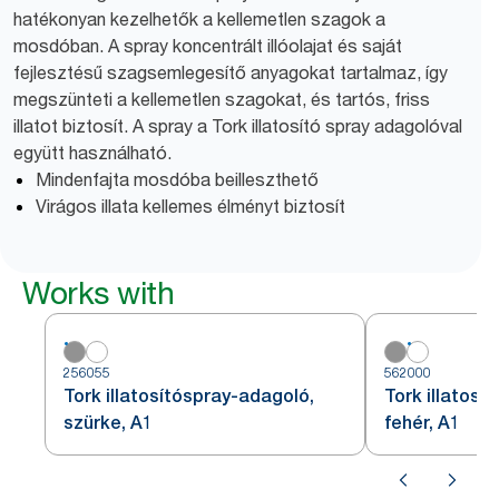
hatékonyan kezelhetők a kellemetlen szagok a
mosdóban. A spray koncentrált illóolajat és saját
fejlesztésű szagsemlegesítő anyagokat tartalmaz, így
megszünteti a kellemetlen szagokat, és tartós, friss
illatot biztosít. A spray a Tork illatosító spray adagolóval
együtt használható.
Mindenfajta mosdóba beilleszthető
Virágos illata kellemes élményt biztosít
Works with
256055
562000
Tork illatosítóspray-adagoló,
Tork illatosí
szürke, A1
fehér, A1