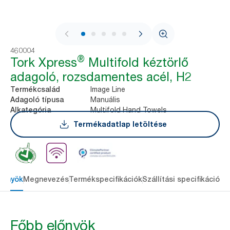
1 / 9
460004
®
Tork Xpress
Multifold kéztörlő
adagoló, rozsdamentes acél, H2
Image Line
Termékcsalád
Manuális
Adagoló típusa
Multifold Hand Towels
Alkategória
Termékadatlap letöltése
lőnyök
Megnevezés
Termékspecifikációk
Szállítási specifikációk
L
Főbb előnyök