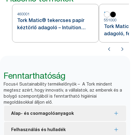
460001
Tork Matic® tekercses papír
551000
Tork Matic® 
kéztörlő adagoló – Intuition
adagoló, fehé
szenzorral, rozsdamentes acél,
H1
Fenntarthatóság
Focus4 Sustainability termékelőnyök – A Tork mindent
megtesz azért, hogy innovatív, a vállalatok, az emberek és a
bolygó szempontjából is fenntartható higiéniai
megoldásokkal álljon elő.
Alap- és csomagolóanyagok
EU ökocímke tanúsítvánnyal rendelkező
Felhasználás és hulladék
töltőanyagok – csökkentett környezetterhelés a