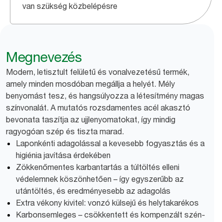
van szükség közbelépésre
Megnevezés
Modern, letisztult felületű és vonalvezetésű termék,
amely minden mosdóban megállja a helyét. Mély
benyomást tesz, és hangsúlyozza a létesítmény magas
színvonalát. A mutatós rozsdamentes acél akasztó
bevonata taszítja az ujjlenyomatokat, így mindig
ragyogóan szép és tiszta marad.
Laponkénti adagolással a kevesebb fogyasztás és a
higiénia javítása érdekében
Zökkenőmentes karbantartás a túltöltés elleni
védelemnek köszönhetően – így egyszerűbb az
utántöltés, és eredményesebb az adagolás
Extra vékony kivitel: vonzó külsejű és helytakarékos
Karbonsemleges – csökkentett és kompenzált szén-