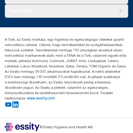
Tork PaperCircle
életciklus-elemzések (LCA-k) alapján, az összes töltőanyag-
Tiszta kéz
minőségi szintre kiterjedően, fogyasztási adatokkal kombinálva.
Bemutatkozás
Kapcsolat
Mivel ezek az adatok rendszerátlagot képviselnek, nem
Sikertörténetek
alkalmasak arra, hogy konkrét cikkekre és fogyasztásra
Karrier
torkcontact@essity.com
vonatkozó szén-dioxid-kibocsátási jelentésekben felhasználják
+36 1 392 2176
őket.
Essity Hungary Kft. Professional Hygiene
***
Átlagosan, az összes Tork Xpress® Multifold (H2) töltőanyag
A Tork, az Essity márkája, egy higiéniai és egészségügyi cikkeket gyártó
H-1021 Budapest
karbonlábnyomának átlagához képest mielőtt megkezdtük a
nemzetközi vállalat. Célunk, hogy termékeinkkel és szolgáltatásainkkal
Budakeszi út 51.
papírgyártási műveleteinkhez szükséges megújuló villamos
fokozzuk a jólétet. Termékeinket mintegy 150 országban árusítjuk olyan
energia beszerzését, amelyet származási garanciákkal
nemzetközi márkanevek alatt, mint a TENA és a Tork, valamint egyéb erős
igazolunk és egyeztetünk. Az így elért karbonlábnyom-
márkák, például Actimove, Cutimed, JOBST, Knix, Leukoplast, Libero,
csökkenést egy külső fél által felülvizsgált, a gyártósortól az
Libresse, Lotus, Modibodi, Nosotras, Saba, Tempo, TOM Organic és Zewa.
üzletbe kerülésig tartó életciklus-elemzésben
Az Essity mintegy 36 000 alkalmazottat foglalkoztat. A nettó árbevétel
számszerűsítették.
2024-ben mintegy 146 mrdSEK (13 mrdEUR) volt. A vállalat székhelye
a svédországi Stockholm, az Essity részvényeit pedig a Nasdaq
Stockholm jegyzi. Az Essity a jólétért, valamint az egészséges,
környezettudatos és újrafelhasználó társadalomért küzd. További
tájékoztatás:
www.essity.com
© Essity Hygiene and Health AB