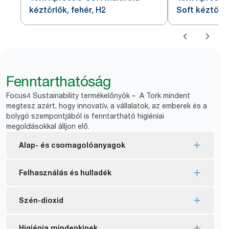
kéztörlők, fehér, H2
Soft kéztörlő
Fenntarthatóság
Focus4 Sustainability termékelőnyök – A Tork mindent
megtesz azért, hogy innovatív, a vállalatok, az emberek és a
bolygó szempontjából is fenntartható higiéniai
megoldásokkal álljon elő.
Alap- és csomagolóanyagok
EU ökocímke tanúsítvánnyal rendelkező
Felhasználás és hulladék
töltőanyagok – csökkentett környezetterhelés a
termék teljes életciklusa alatt.
Laponkénti adagolású rendszerrel csökkenti az
Szén-dioxid
FSC® certified refills – made from responsibly
utántöltés gyakoriságát, így elősegíti a fogyasztás
sourced fiber.
szabályozását és a hulladékmennyiség
Tanúsítottan karbonsemleges Image adagolók –
Higiénia mindenkinek
*