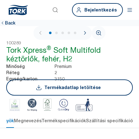
Bejelentkezés
Back
1 / 7
100289
®
Tork Xpress
Soft Multifold
kéztörlők, fehér, H2
Premium
Minőség
2
Réteg
3150
Egység/karton
Termékadatlap letöltése
lőnyök
Megnevezés
Termékspecifikációk
Szállítási specifikációk
L