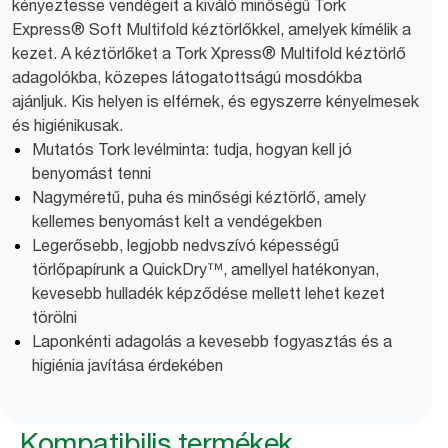
kényeztesse vendégeit a kiváló minőségű Tork
Express® Soft Multifold kéztörlőkkel, amelyek kímélik a
kezet. A kéztörlőket a Tork Xpress® Multifold kéztörlő
adagolókba, közepes látogatottságú mosdókba
ajánljuk. Kis helyen is elférnek, és egyszerre kényelmesek
és higiénikusak.
Mutatós Tork levélminta: tudja, hogyan kell jó
benyomást tenni
Nagyméretű, puha és minőségi kéztörlő, amely
kellemes benyomást kelt a vendégekben
Legerősebb, legjobb nedvszívó képességű
törlőpapírunk a QuickDry™, amellyel hatékonyan,
kevesebb hulladék képződése mellett lehet kezet
törölni
Laponkénti adagolás a kevesebb fogyasztás és a
higiénia javítása érdekében
Kompatibilis termékek