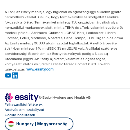
+36 1 392 2176
őket.
Essity Hungary Kft. Professional Hygiene
***
Átlagosan, az összes Tork Xpress® Multifold (H2) töltőanyag
A Tork, az Essity márkája, egy higiéniai és egészségügyi cikkeket gyártó
H-1021 Budapest
karbonlábnyomának átlagához képest mielőtt megkezdtük a
nemzetközi vállalat. Célunk, hogy termékeinkkel és szolgáltatásainkkal
Budakeszi út 51.
papírgyártási műveleteinkhez szükséges megújuló villamos
fokozzuk a jólétet. Termékeinket mintegy 150 országban árusítjuk olyan
energia beszerzését, amelyet származási garanciákkal
nemzetközi márkanevek alatt, mint a TENA és a Tork, valamint egyéb erős
igazolunk és egyeztetünk. Az így elért karbonlábnyom-
márkák, például Actimove, Cutimed, JOBST, Knix, Leukoplast, Libero,
csökkenést egy külső fél által felülvizsgált, a gyártósortól az
Libresse, Lotus, Modibodi, Nosotras, Saba, Tempo, TOM Organic és Zewa.
üzletbe kerülésig tartó életciklus-elemzésben
Az Essity mintegy 36 000 alkalmazottat foglalkoztat. A nettó árbevétel
számszerűsítették.
2024-ben mintegy 146 mrdSEK (13 mrdEUR) volt. A vállalat székhelye
a svédországi Stockholm, az Essity részvényeit pedig a Nasdaq
Stockholm jegyzi. Az Essity a jólétért, valamint az egészséges,
környezettudatos és újrafelhasználó társadalomért küzd. További
tájékoztatás:
www.essity.com
© Essity Hygiene and Health AB
Felhasználási feltételek
Adatvédelmi szabályzat
Cookie-beállítások
Hungary | Magyarország