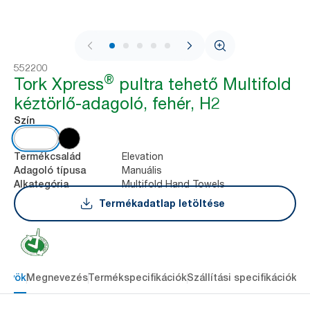
1 / 8
552200
®
Tork Xpress
pultra tehető Multifold
kéztörlő-adagoló, fehér, H2
Szín
Elevation
Termékcsalád
Manuális
Adagoló típusa
Multifold Hand Towels
Alkategória
Termékadatlap letöltése
őnyök
Megnevezés
Termékspecifikációk
Szállítási specifikációk
Re