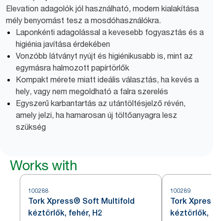
Elevation adagolók jól használható, modern kialakítása
mély benyomást tesz a mosdóhasználókra.
Laponkénti adagolással a kevesebb fogyasztás és a
higiénia javítása érdekében
Vonzóbb látványt nyújt és higiénikusabb is, mint az
egymásra halmozott papírtörlők
Kompakt mérete miatt ideális választás, ha kevés a
hely, vagy nem megoldható a falra szerelés
Egyszerű karbantartás az utántöltésjelző révén,
amely jelzi, ha hamarosan új töltőanyagra lesz
szükség
Works with
100288
100289
Tork Xpress® Soft Multifold
Tork Xpress®
kéztörlők, fehér, H2
kéztörlők, fe