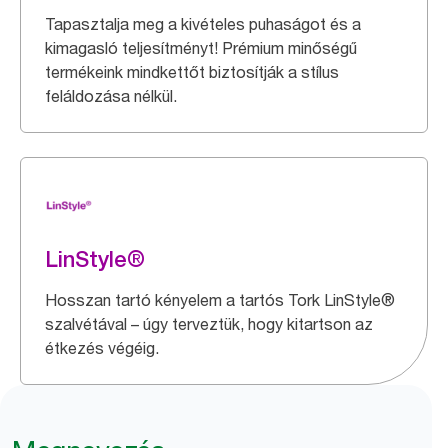
Tapasztalja meg a kivételes puhaságot és a
kimagasló teljesítményt! Prémium minőségű
termékeink mindkettőt biztosítják a stílus
feláldozása nélkül.
LinStyle®
Hosszan tartó kényelem a tartós Tork LinStyle®
szalvétával – úgy terveztük, hogy kitartson az
étkezés végéig.