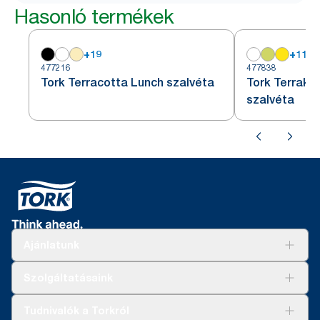
Hasonló termékek
+
19
+
11
477216
477838
Tork Terracotta Lunch szalvéta
Tork Terrako
szalvéta
Ajánlatunk
Megoldások
Szolgáltatásaink
Fenntarthatóság
Tork Clean Care
AD-a-Glance
Tudnivalók a Torkról