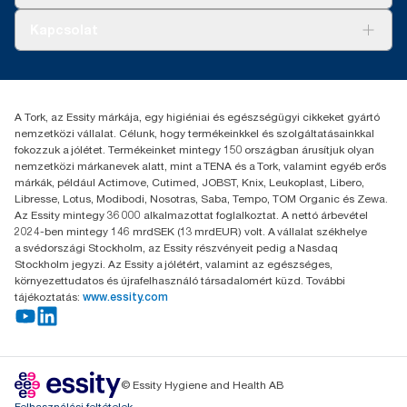
Tork PaperCircle
Tiszta kéz
Bemutatkozás
Kapcsolat
Sikertörténetek
Karrier
torkcontact@essity.com
+36 1 392 2176
Essity Hungary Kft. Professional Hygiene
A Tork, az Essity márkája, egy higiéniai és egészségügyi cikkeket gyártó
H-1021 Budapest
nemzetközi vállalat. Célunk, hogy termékeinkkel és szolgáltatásainkkal
Budakeszi út 51.
fokozzuk a jólétet. Termékeinket mintegy 150 országban árusítjuk olyan
nemzetközi márkanevek alatt, mint a TENA és a Tork, valamint egyéb erős
márkák, például Actimove, Cutimed, JOBST, Knix, Leukoplast, Libero,
Libresse, Lotus, Modibodi, Nosotras, Saba, Tempo, TOM Organic és Zewa.
Az Essity mintegy 36 000 alkalmazottat foglalkoztat. A nettó árbevétel
2024-ben mintegy 146 mrdSEK (13 mrdEUR) volt. A vállalat székhelye
a svédországi Stockholm, az Essity részvényeit pedig a Nasdaq
Stockholm jegyzi. Az Essity a jólétért, valamint az egészséges,
környezettudatos és újrafelhasználó társadalomért küzd. További
tájékoztatás:
www.essity.com
© Essity Hygiene and Health AB
Felhasználási feltételek