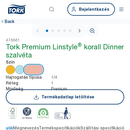
Bejelentkezés
Back
1 / 5
478881
®
Tork Premium Linstyle
korall Dinner
szalvéta
Szín
1/4
Hajtogatás típusa
1
Réteg
Premium
Minőség
Termékadatlap letöltése
lőnyök
Megnevezés
Termékspecifikációk
Szállítási specifikációk
L