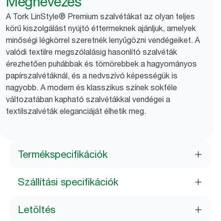
Megnevezés
A Tork LinStyle® Premium szalvétákat az olyan teljes
körű kiszolgálást nyújtó éttermeknek ajánljuk, amelyek
minőségi légkörrel szeretnék lenyűgözni vendégeiket. A
valódi textilre megszólalásig hasonlító szalvéták
érezhetően puhábbak és tömörebbek a hagyományos
papírszalvétáknál, és a nedvszívó képességük is
nagyobb. A modern és klasszikus színek sokféle
változatában kapható szalvétákkal vendégei a
textilszalvéták eleganciáját élhetik meg.
Termékspecifikációk
Szállítási specifikációk
Letöltés