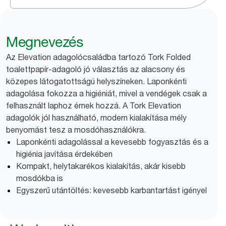
Megnevezés
Az Elevation adagolócsaládba tartozó Tork Folded
toalettpapír-adagoló jó választás az alacsony és
közepes látogatottságú helyszíneken. Laponkénti
adagolása fokozza a higiéniát, mivel a vendégek csak a
felhasznált laphoz érnek hozzá. A Tork Elevation
adagolók jól használható, modern kialakítása mély
benyomást tesz a mosdóhasználókra.
Laponkénti adagolással a kevesebb fogyasztás és a
higiénia javítása érdekében
Kompakt, helytakarékos kialakítás, akár kisebb
mosdókba is
Egyszerű utántöltés: kevesebb karbantartást igényel