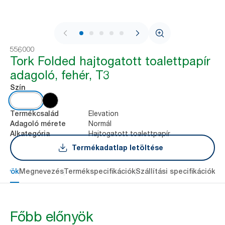
1 / 7
556000
Tork Folded hajtogatott toalettpapír
adagoló, fehér, T3
Szín
Elevation
Termékcsalád
Normál
Adagoló mérete
Hajtogatott toalettpapír
Alkategória
Termékadatlap letöltése
őnyök
Megnevezés
Termékspecifikációk
Szállítási specifikációk
Re
Főbb előnyök